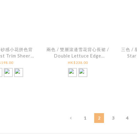
膚磨砂感小花拼色背
兩色 / 雙層滾邊雪花背心長裙 /
三色 /
st Trim Sheer
Double Lettuce Edge
Star
esh Tank Top
Mélange Sleeveless Dress
198.00
HK$238.00
1
2
3
4