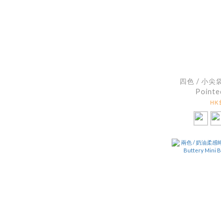
四色 / 小尖
Pointe
Topstitc
HK$
P