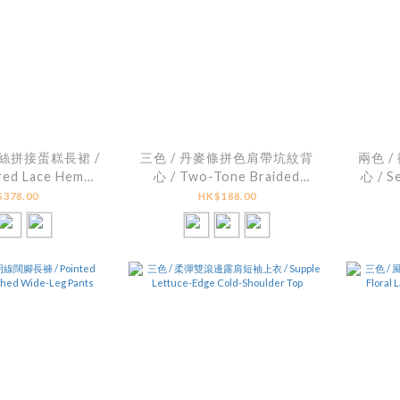
蕾絲拼接蛋糕長裙 /
三色 / 丹麥條拼色肩帶坑紋背
兩色 
red Lace Hem
心 / Two-Tone Braided
心 / S
ed Skirt
Ribbon Ribbed Cami
378.00
HK$188.00