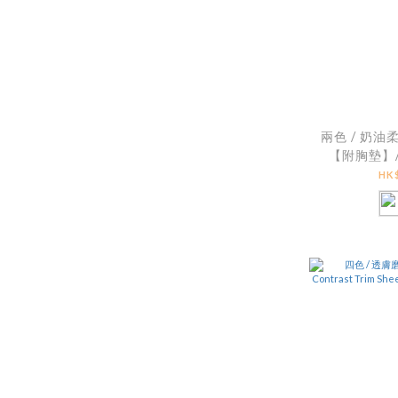
兩色 / 奶
【附胸墊】/ B
Bow Acc
HK$