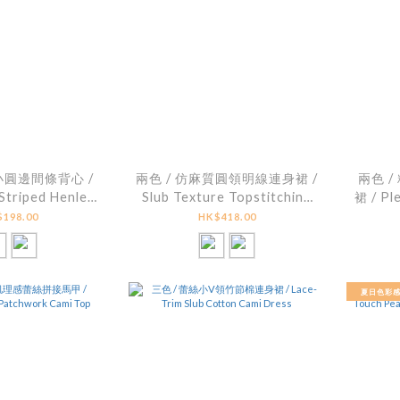
小圓邊間條背心 /
兩色 / 仿麻質圓領明線連身裙 /
兩色 
Striped Henley
Slub Texture Topstitching
裙 / Pl
Tank
Scoop-Neck Dress
198.00
HK$418.00
夏日色彩感