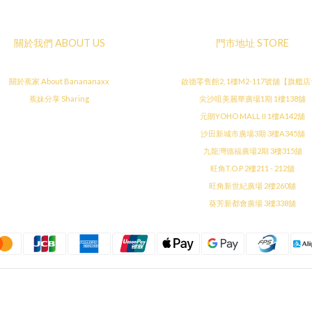
關於我們 ABOUT US
門市地址 STORE
關於蕉家 About Banananaxx
啟德零售館2, 1樓M2-117號舖【旗艦
蕉妹分享 Sharing
尖沙咀美麗華廣場1期 1樓138舖
元朗YOHO MALL II 1樓A142舖
沙田新城市廣場3期 3樓A345舖
九龍灣德福廣場2期 3樓315舖
旺角T.O.P 2樓211 - 212舖
旺角新世紀廣場 2樓260舖
葵芳新都會廣場 3樓338舖