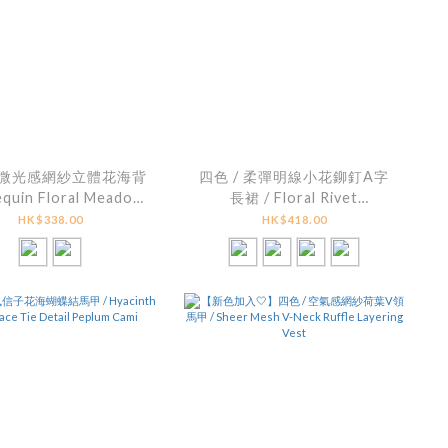
/ 微光感網紗立體花海背
四色 / 柔彈明線小花鉚釘A字
equin Floral Meadow
長裙 / Floral Rivet
Mesh Cami
Contrast-Stitch A-Line
HK$338.00
HK$418.00
Skirt