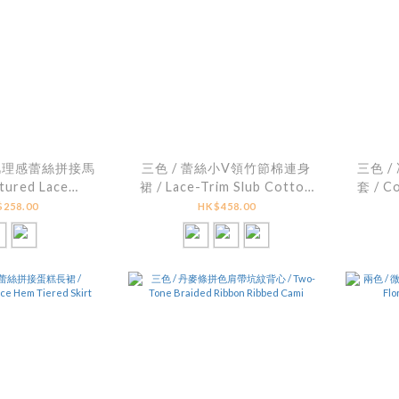
朵肌理感蕾絲拼接馬
三色 / 蕾絲小V領竹節棉連身
三色 
tured Lace
裙 / Lace-Trim Slub Cotton
套 / C
rk Cami Top
Cami Dress
Shor
258.00
HK$458.00