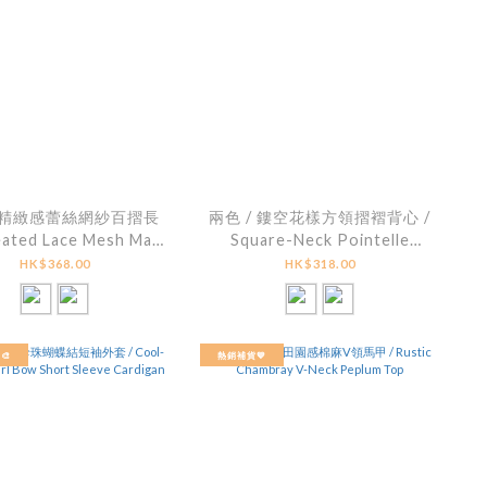
/ 精緻感蕾絲網紗百摺長
兩色 / 鏤空花樣方領摺褶背心 /
eated Lace Mesh Maxi
Square-Neck Pointelle
Skirt
Pleated Tiered Top
HK$368.00
HK$318.00
🎨
熱銷補貨💙