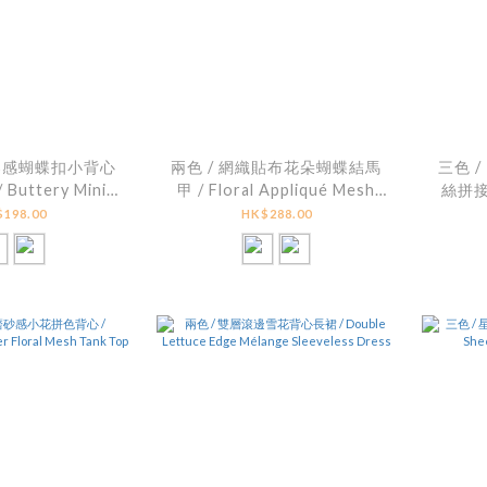
油柔感蝴蝶扣小背心
兩色 / 網織貼布花朵蝴蝶結馬
三色 
uttery Mini
甲 / Floral Appliqué Mesh
絲拼接背
ent Bra Top
Tie-Detail Peplum Cami
Lace
198.00
HK$288.00