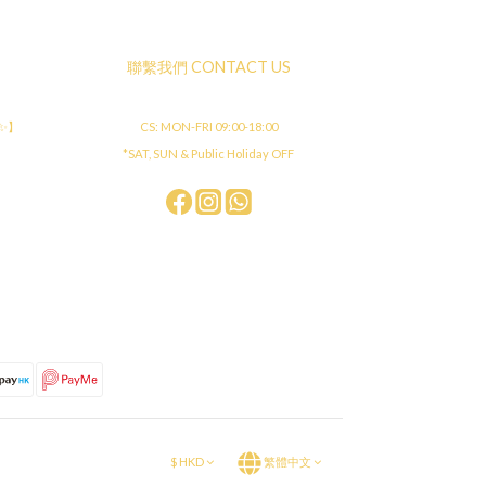
聯繫我們 CONTACT US
店✨】
CS: MON-FRI 09:00-18:00
*SAT, SUN & Public Holiday OFF
$
HKD
繁體中文