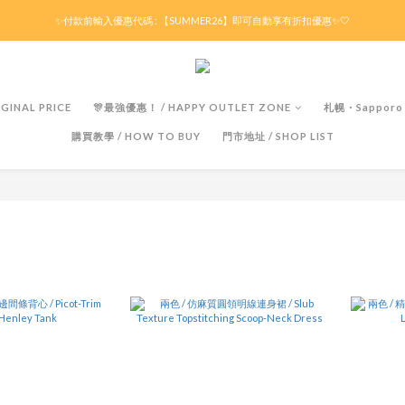
滿HK$299京東免運 / 折後滿HK$599港澳順豐免運🚚每天3pm前下單現貨最快即日出貨！
✨付款前輸入優惠代碼 : 【SUMMER26】即可自動享有折扣優惠✨🤍
滿HK$299京東免運 / 折後滿HK$599港澳順豐免運🚚每天3pm前下單現貨最快即日出貨！
GINAL PRICE
🎊最強優惠！ / HAPPY OUTLET ZONE
札幌・Sapporo
購買教學 / HOW TO BUY
門市地址 / SHOP LIST