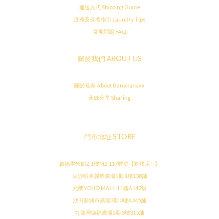
運送方式 Shipping Guide
洗滌及保養指引 Laundry Tips
常見問題 FAQ
關於我們 ABOUT US
關於蕉家 About Banananaxx
蕉妹分享 Sharing
門市地址 STORE
啟德零售館2, 1樓M2-117號舖【旗艦店✨】
尖沙咀美麗華廣場1期 1樓138舖
元朗YOHO MALL II 1樓A142舖
沙田新城市廣場3期 3樓A345舖
九龍灣德福廣場2期 3樓315舖