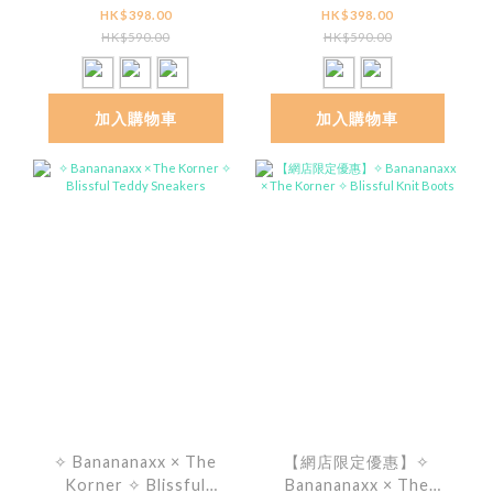
Sandals
Wingtip Double Monk
HK$398.00
HK$398.00
HK$590.00
HK$590.00
加入購物車
加入購物車
✧ Banananaxx × The
【網店限定優惠】✧
Korner ✧ Blissful
Banananaxx × The