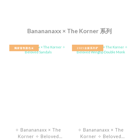
Banananaxx × The Korner 系列
獨家發售顏色🍌
2025全新系列🥐
✧ Banananaxx × The
✧ Banananaxx × The
Korner ✧ Beloved
Korner ✧ Beloved