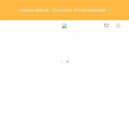
限時折後滿HK$299京東免運 / 折後滿HK$599港澳順豐免運🚚每天3pm前下單現貨最
✨付款前輸入優惠代碼 : 【SUMMER26】即可自動享有折扣優惠✨🤍
快即日出貨！＊假日除外
限時折後滿HK$299京東免運 / 折後滿HK$599港澳順豐免運🚚每天3pm前下單現貨最
快即日出貨！＊假日除外