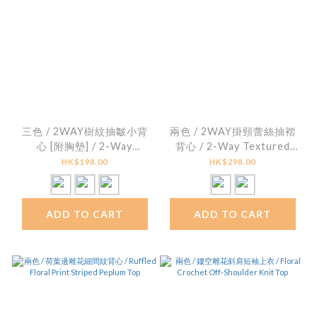
三色 / 2WAY樹紋抽皺小背
兩色 / 2WAY掛頸蕾絲抽褶
心 [附胸墊] / 2-Way
背心 / 2-Way Textured
Crinkled Smocked Bra
Lace Ruched Halter Top
HK$198.00
HK$298.00
Top [With Bra Pads]
ADD TO CART
ADD TO CART