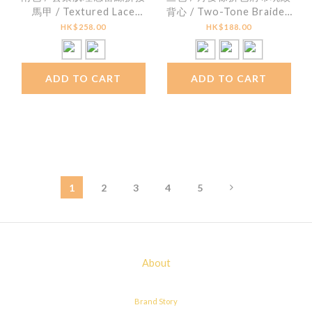
馬甲 / Textured Lace
背心 / Two-Tone Braided
Patchwork Cami Top
Ribbon Ribbed Cami
HK$258.00
HK$188.00
ADD TO CART
ADD TO CART
1
2
3
4
5
About
Brand Story