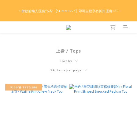
限時折後滿HK$299京東免運 / 折後滿HK$599港澳順豐免運🚚每天3pm前下單現貨最
✨付款前輸入優惠代碼 : 【SUMMER26】即可自動享有折扣優惠✨🤍
快即日出貨！＊假日除外
限時折後滿HK$299京東免運 / 折後滿HK$599港澳順豐免運🚚每天3pm前下單現貨最
快即日出貨！＊假日除外
上身 / Tops
Sort by
24 Items per page
$150/件 $250/2件!