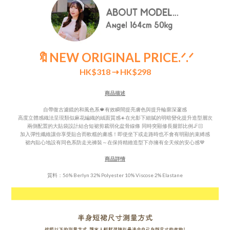
🔖NEW ORIGINAL PRICE
.ᐟ.ᐟ
HK$318
⇢ HK$298
商品描述
自帶復古濾鏡的和風色系🍁有效瞬間提亮膚色與提升輪廓
深邃感
高度立體感織法呈現
類似麻花編織的絨面質感☀️在光影下細膩的明暗變化提升造型層次
兩側配置的大貼袋設計結合短裙剪裁弱化盆骨線條 同時突顯修長腿部比例🦵🏻
加入彈性纖維讓你享受貼合而
軟糯的膚感！即使坐下或走路時也不會有明顯的束縛感
裙內貼心地設有同色系防走光褲裝～在
保持精緻造型下亦
擁有全天候的安心感🤎
商品詳情
質料：56% Berlyn 32% Polyester 10% Viscose 2% Elastane