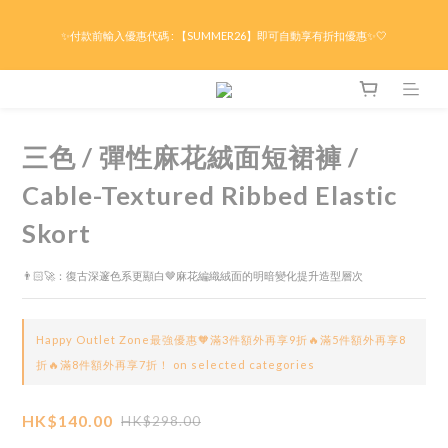
限時折後滿HK$299京東免運 / 折後滿HK$599港澳順豐免運🚚每天3pm前下單現貨最
✨付款前輸入優惠代碼 : 【SUMMER26】即可自動享有折扣優惠✨🤍
快即日出貨！＊假日除外
限時折後滿HK$299京東免運 / 折後滿HK$599港澳順豐免運🚚每天3pm前下單現貨最
快即日出貨！＊假日除外
三色 / 彈性麻花絨面短裙褲 /
Cable-Textured Ribbed Elastic
Skort
👨🏻‍🚀：復古深邃色系更顯白🤎麻花編織絨面的明暗變化提升造型層次
Happy Outlet Zone最強優惠🧡滿3件額外再享9折🔥滿5件額外再享8
折🔥滿8件額外再享7折！ on selected categories
HK$140.00
HK$298.00