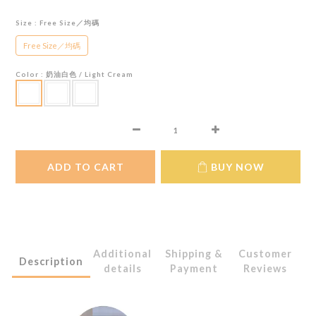
Size
: Free Size／均碼
Free Size／均碼
Color
: 奶油白色 / Light Cream
ADD TO CART
BUY NOW
Additional
Shipping &
Customer
Description
details
Payment
Reviews