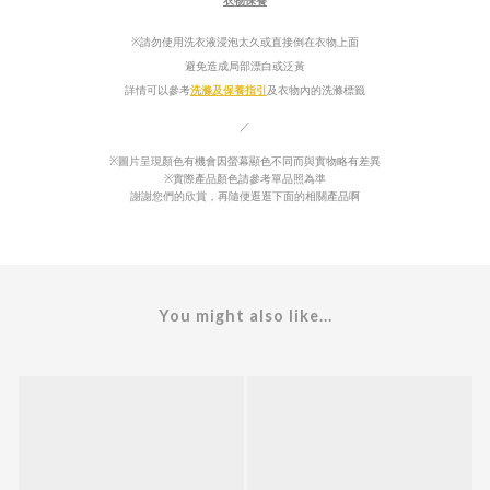
衣物保養
請勿使用洗衣液浸泡太久或直接倒在衣物上面
※
避免造成局部漂白或泛
黃
詳情可以參考
洗滌及保養指引
及
衣物內的
洗滌標籤
／
※圖片呈現顏色有機會因螢幕顯色不同而與實物略有差異
※實際產品顏色請參考單品照為準
謝謝您們的欣賞，再隨便逛逛下面的相關產品啊
You might also like...