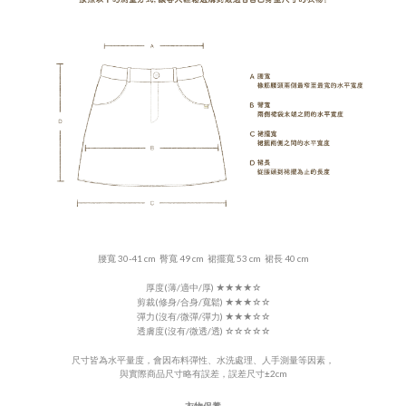
腰寬 30-41 cm 臀寬 49 cm 裙擺寬 53 cm 裙長 40 cm
厚度(薄/適中/厚)
★★★
★
☆
剪裁(修身/合身/寬鬆) ★★★
☆
☆
彈力(沒有/微彈/彈力)
★★★
☆
☆
透膚度(沒有/微透/透) ☆☆☆☆☆
尺寸皆為水平量度，會因布料彈性、水洗處理、人手測量等因素，
±
與實際商品尺寸略有誤差，誤差尺寸
2cm