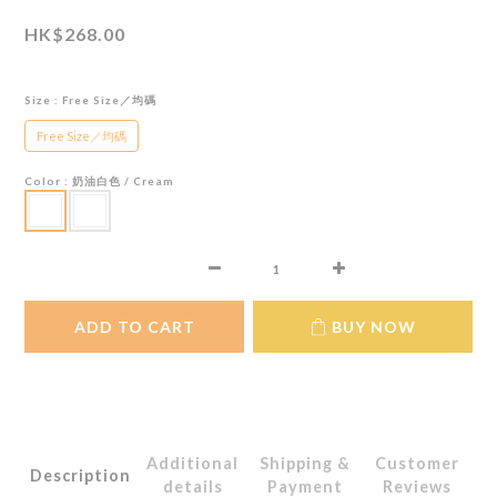
HK$268.00
Size
: Free Size／均碼
Free Size／均碼
Color
: 奶油白色 / Cream
ADD TO CART
BUY NOW
Additional
Shipping &
Customer
Description
details
Payment
Reviews