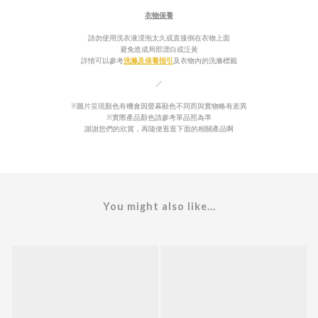
衣物保養
請勿使用洗衣液浸泡太久或直接倒在衣物上面
避免造成局部漂白或泛
黃
詳情可以參考
洗滌及保養指引
及衣物內的
洗滌標籤
／
※圖片呈現顏色有機會因螢幕顯色不同而與實物略有差異
※實際產品顏色請參考單品照為準
謝謝您們的欣賞，再隨便逛逛下面的相關產品啊
You might also like...