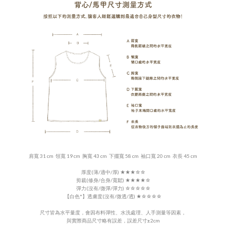
肩寬 31 cm 領寬 19 cm 胸寬 43 cm 下擺寬 58 cm 袖口寬 20 cm 衣長 45 cm
厚度(薄/適中/厚)
★
★
★
☆☆
剪裁(修身/合身/寬鬆) ★★★
★
☆
彈力(沒有/微彈/彈力)
☆
☆
☆
☆
☆
【白色*】
透膚度(沒有/微透/透)
★
☆
☆☆☆
尺寸皆為水平量度，會因布料彈性、水洗處理、人手測量等因素，
與實際商品尺寸略有誤差，誤差尺寸±2cm