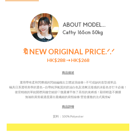
🔖NEW ORIGINAL PRICE
.ᐟ.ᐟ
HK$288
⇢ HK$268
商品描述
運用帶有柔和閃爍感的閃絲編織出立體波浪線條✨不可或缺的造型感單品
極具日系透明美學的選色—自帶純淨氣質的奶油白色及清爽活潑感的冰藍色🍨打卡必備！
後背精緻的單釦開襟與鏤空細節🤍微露膚平衡了高領的束縛感！顯得輕盈不臃腫
無袖削肩剪裁適度露出最纖細的肩頸線條 營造優雅的法式風情🍃
商品詳情
質料：100% Polyester