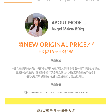
🔖NEW ORIGINAL PRICE
.ᐟ.ᐟ
HK$218
⇢ HK$198
商品描述
✨摻入細緻亮絲的薄針織面料在不同光線下隱約閃耀 散發著一種不張揚的精緻感
雙層拼色滾邊設計保留當季流行的多層次風格～減低
夏日疊穿的悶熱感🎐
搭配短版
馬甲
或開胸外套露出滾邊細節 加強造型亮點🪄
商品詳情
質料：40% Polyester 40% Viscose 15% Nylon 5% Elastane