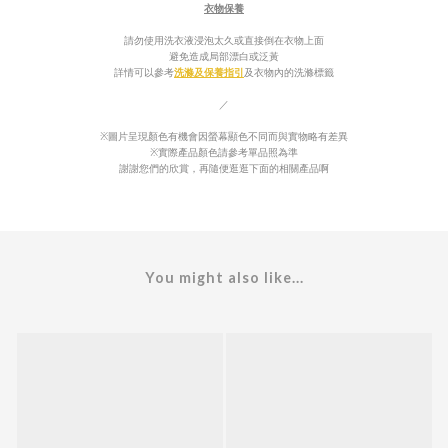
衣物保養
請勿使用洗衣液浸泡太久或直接倒在衣物上面
避免造成局部漂白或泛
黃
詳情可以參考
洗滌及保養指引
及衣物內的
洗滌標籤
／
※圖片呈現顏色有機會因螢幕顯色不同而與實物略有差異
※實際產品顏色請參考單品照為準
謝謝您們的欣賞，再隨便逛逛下面的相關產品啊
You might also like...