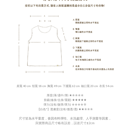
肩寬 40 cm 領寬 18 cm 胸寬 49 cm 下擺寬 62 cm 袖口寬 20 cm 衣長 54 cm
厚度(薄/適中/厚)
★
☆☆
☆☆
剪裁(修身/合身/寬鬆) ★★★
★
★
☆
彈力(沒有/微彈/彈力)
☆
☆
☆
☆
【白色*】
透膚度(沒有/微透/透)
★★
☆☆☆
尺寸皆為水平量度，會因布料彈性、水洗處理、人手測量等因素，
與實際商品尺寸略有誤差，誤差尺寸
±
2cm