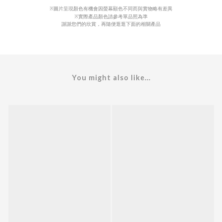
※圖片呈現顏色有機會因螢幕顯色不同而與實物略有差異
※實際產品顏色請參考單品照為準
謝謝您們的欣賞，再隨便逛逛下面的相關產品
You might also like...