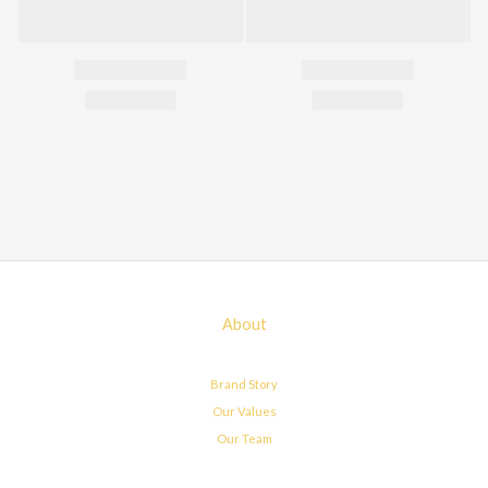
About
Brand Story
Our Values
Our Team