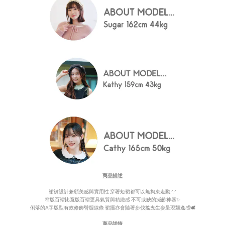
商品描述
裙褲設計兼顧美感與實用性 穿著短裙都可以無拘束走動.ᐟ.ᐟ
窄版百褶比寬版百褶更具氣質與精緻感 不可或缺的
減齡神器✨
俐落的A字版型有效修飾
臀腿線條 裙擺亦會
隨著步
伐搖曳生姿呈現飄逸感🕊️
商品詳情