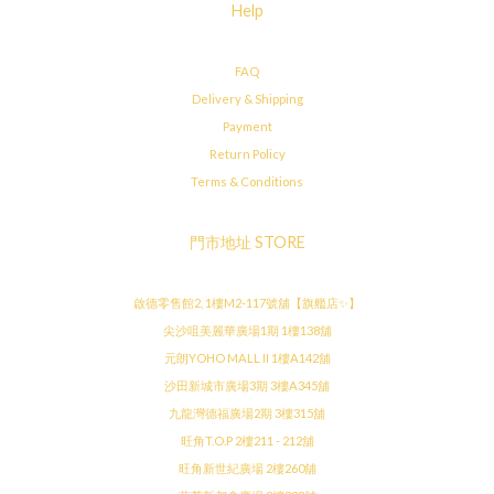
Help
FAQ
Delivery & Shipping
Payment
Return Policy
Terms & Conditions
門市地址 STORE
啟德零售館2, 1樓M2-117號舖【旗艦店✨】
尖沙咀美麗華廣場1期 1樓138舖
元朗YOHO MALL II 1樓A142舖
沙田新城市廣場3期 3樓A345舖
九龍灣德福廣場2期 3樓315舖
旺角T.O.P 2樓211 - 212舖
旺角新世紀廣場 2樓260舖