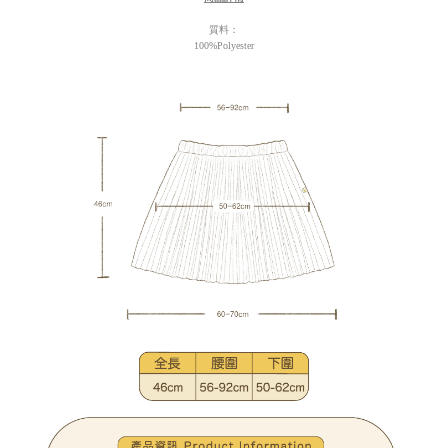
質料：
100%Polyester