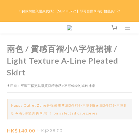
限時折後滿HK$299京東免運 / 折後滿HK$599港澳順豐免運🚚每天3pm前下單現貨最
✨付款前輸入優惠代碼 : 【SUMMER26】即可自動享有折扣優惠✨🤍
快即日出貨！＊假日除外
限時折後滿HK$299京東免運 / 折後滿HK$599港澳順豐免運🚚每天3pm前下單現貨最
快即日出貨！＊假日除外
兩色 / 質感百褶小A字短裙褲 /
Light Texture A-Line Pleated
Skirt
👨🏻‍🚀：窄版百褶更具氣質與精緻感✨不可或缺的減齡神器
Happy Outlet Zone最強優惠🧡滿3件額外再享9折🔥滿5件額外再享8
折🔥滿8件額外再享7折！ on selected categories
HK$140.00
HK$338.00