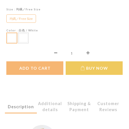
Size
: 均碼／Free Size
均碼／Free Size
Color
: 白色 / White
ADD TO CART
BUY NOW
Additional
Shipping &
Customer
Description
details
Payment
Reviews