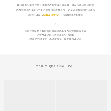
建議將商品翻面並放入細網洗衣袋中以低速洗滌
以保持商品最佳形態
，
請勿使用洗衣液浸泡太久或直接倒在衣物上面，
避免造成局部漂白或泛
黃
詳情可以參考
洗滌及保養指引
及衣物內的
洗滌標籤
／
※圖片呈現顏色有機會因螢幕顯色不同而與實物略有差異
※實際產品顏色請參考單品照為準
謝謝您們的欣賞，再隨便逛逛下面的相關產品啊
You might also like...