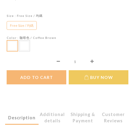
Size
: Free Size / 均碼
Free Size / 均碼
Color
: 咖啡色 / Coffee Brown
ADD TO CART
BUY NOW
Additional
Shipping &
Customer
Description
details
Payment
Reviews