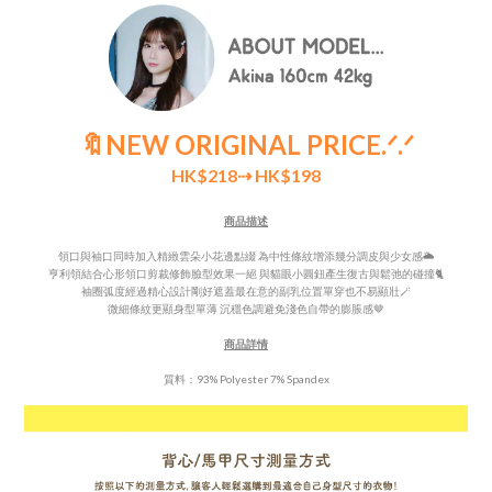
🔖NEW ORIGINAL PRICE
.ᐟ.ᐟ
HK$218
⇢ HK$198
商品描述
領口與袖口同時加入精緻雲朵小花邊點綴 為中性條紋增添幾分調皮與少女感🌥️
亨利領結合
心形領口剪裁修飾臉型效果一絕 與貓眼小圓鈕產生復古與鬆弛的碰撞🐈
袖圈弧度經過精心設計剛好遮蓋最在意的副乳位置單穿也不易顯壯🪄
微細條紋更顯身型單薄 沉穩色調避免淺色自帶的膨脹感🤎
商品詳情
質料：93% Polyester 7% Spandex