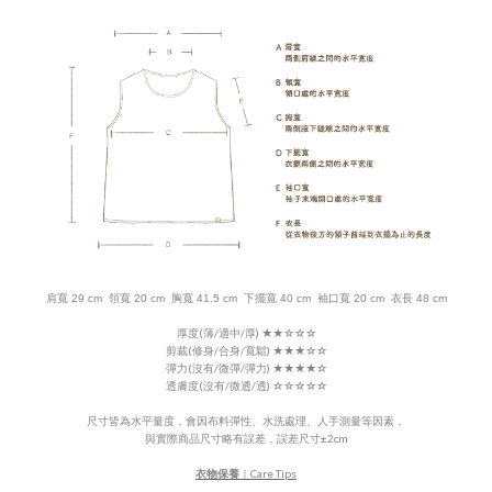
肩寬 29 cm  領寬 20 cm  胸寬 41.5 cm  下擺寬 40 cm  袖口寬 20 cm  衣長 48 cm
厚度(薄/適中/厚)
★
★
☆
☆☆
剪裁(修身/合身/寬鬆) ★★★
☆
☆
彈力(沒有/微彈/彈力)
★★
★
★
☆
透膚度(沒有/微透/透)
☆
☆
☆
☆
☆
尺寸皆為水平量度，會因布料彈性、水洗處理、人手測量等因素，
與實際商品尺寸略有誤差，誤差尺寸±2cm
衣物保養
｜Care Tips