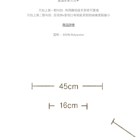
建議穿著方法🌟
只扣上第一顆勾扣 : 利用圓領提升穿搭可愛感
只扣上第二顆勾扣 : 呈現倒v形領口有助延長頸部線條更顯臉小
商品詳情
質料：
100% Polyester