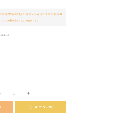
one最強優惠🧡滿3件額外再享9折🔥滿5件額外再享8
 selected categories
8.00
T
BUY NOW