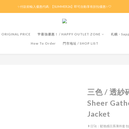
滿HK$299京東免運 / 折後滿HK$599港澳順豐免運🚚每天3pm前下單現貨最快即日出貨！
✨付款前輸入優惠代碼 : 【SUMMER26】即可自動享有折扣優惠✨🤍
滿HK$299京東免運 / 折後滿HK$599港澳順豐免運🚚每天3pm前下單現貨最快即日出貨！
ORIGINAL PRICE
🎊最強優惠！ / HAPPY OUTLET ZONE
札幌・Sapp
How To Order
門市地址 / SHOP LIST
三色 / 透
Sheer Gath
Jacket
👨🏻‍🚀：鬆弛感日系薄外套 