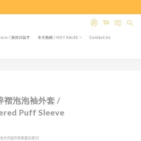
＊假日除外
＊假日除外
oro / 旅拍日誌🎐
本月熱銷 / HOT SALES
Contact Us
BUY NOW
紗碎褶泡泡袖外套 /
ered Puff Sleeve
扣合方式提升穿搭靈活度👍🏻