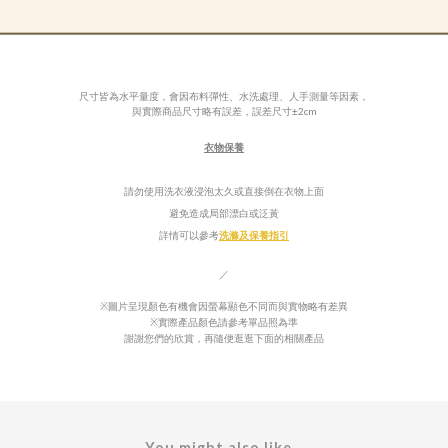
尺寸皆為水平量度，會因布料彈性、水洗處理、人手測量等因素，
±
與實際商品尺寸略有誤差，誤差尺寸
2cm
衣物保養
請勿使用洗衣液浸泡太久或直接倒在衣物上面
避免造成局部漂白或泛
黃
詳情可以參考
洗滌及保養指引
／
※圖片呈現顏色有機會因螢幕顯色不同而與實物略有差異
※實際產品顏色請參考單品照為準
謝謝您們的欣賞，再隨便逛逛下面的相關產品
You might also like...