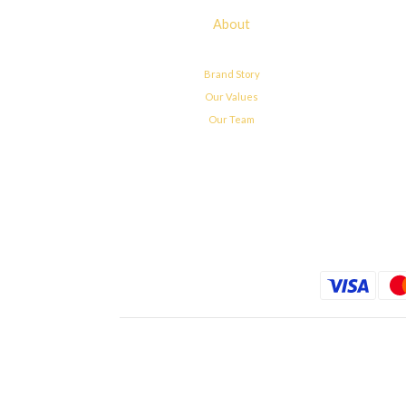
About
Brand Story
Our Values
Our Team