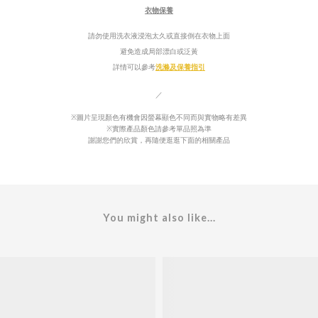
衣物保養
請勿使用洗衣液浸泡太久或直接倒在衣物上面
避免造成局部漂白或泛
黃
詳情可以參考
洗滌及保養指引
／
※圖片呈現顏色有機會因螢幕顯色不同而與實物略有差異
※實際產品顏色請參考單品照為準
謝謝您們的欣賞，再隨便逛逛下面的相關產品
You might also like...