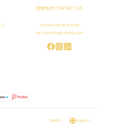
聯繫我們 CONTACT US
店✨】
CS: MON-FRI 09:00-18:00
*SAT, SUN & Public Holiday OFF
$
HKD
English