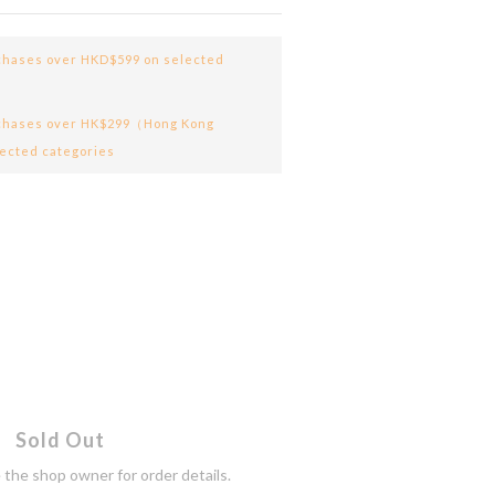
chases over HKD$599 on selected
rchases over HK$299（Hong Kong
ected categories
Sold Out
the shop owner for order details.