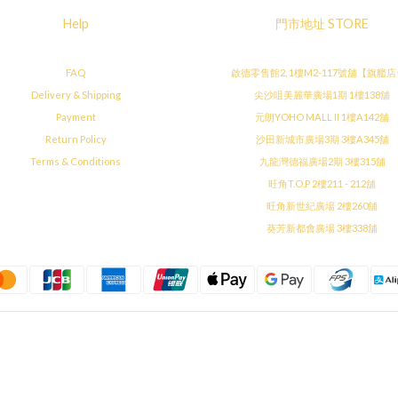
Help
門市地址 STORE
FAQ
啟德零售館2, 1樓M2-117號舖【旗艦
Delivery & Shipping
尖沙咀美麗華廣場1期 1樓138舖
Payment
元朗YOHO MALL II 1樓A142舖
Return Policy
沙田新城市廣場3期 3樓A345舖
Terms & Conditions
九龍灣德福廣場2期 3樓315舖
旺角T.O.P 2樓211 - 212舖
旺角新世紀廣場 2樓260舖
葵芳新都會廣場 3樓338舖