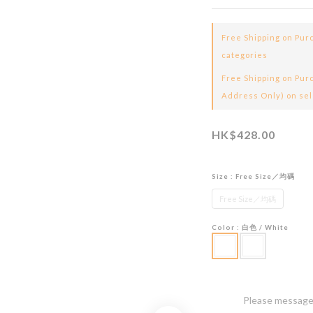
Free Shipping on Pur
categories
Free Shipping on Pu
Address Only) on sel
HK$428.00
Size
: Free Size／均碼
Free Size／均碼
Color
: 白色 / White
Please message 