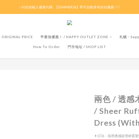
滿HK$299京東免運 / 折後滿HK$599港澳順豐免運🚚每天3pm前下單現貨最快即日出貨！
✨付款前輸入優惠代碼 : 【SUMMER26】即可自動享有折扣優惠✨🤍
滿HK$299京東免運 / 折後滿HK$599港澳順豐免運🚚每天3pm前下單現貨最快即日出貨！
ORIGINAL PRICE
🎊最強優惠！ / HAPPY OUTLET ZONE
札幌・Sapp
How To Order
門市地址 / SHOP LIST
兩色 / 透
/ Sheer Ruf
Dress (With
👨🏻‍🚀：採用透感紋理材