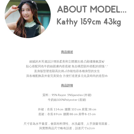
商品描述
細膩的木耳邊設計增添柔美和立體層次感 凸顯優雅氣質🍃
貼心搭配同色牛奶絲親膚內搭底裙 免去構思額外搭配的煩惱.ᐟ.ᐟ
直身版型塑造顯高比例📐亦能包容各種身型的女生
與各種配飾及外套完美契合 方便打造
更
多元化及時尚的造型👜
商品詳情
質料：95% Rayon 5%Spandex (外裙)
牛奶絲100%Polyester (底裙)
外裙：衣長 114 cm 腰圍 103 cm 肩寬 38 cm
底裙：
衣長 89 cm 腰圍 88 cm 肩帶 8-15 cm
尺寸皆為水平量度，會因布料彈性、水洗處理、人手測量等因素，
與實際商品尺寸略有誤差，誤差尺寸
±
2cm