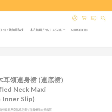
＊假日除外
＊假日除外
oro / 旅拍日誌🎐
本月熱銷 / HOT SALES
Contact Us
感木耳領連身裙 (連底裙)
fled Neck Maxi
 Inner Slip)
質塑造輕盈日系空氣感穿搭🫧散發優雅自然氣質