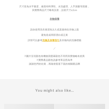
尺寸皆為水平量度，會因布料彈性、水洗處理、人手測量等因素，
±
與實際商品尺寸略有誤差，誤差尺寸
2cm
衣物保養
請勿使用洗衣液浸泡太久或直接倒在衣物上面
避免造成局部漂白或泛
黃
詳情可以參考
洗滌及保養指引
及衣物內的
洗滌標籤
／
※圖片呈現顏色有機會因螢幕顯色不同而與實物略有差異
※實際產品顏色請參考單品照為準
謝謝您們的欣賞，再隨便逛逛下面的相關產品啊
You might also like...