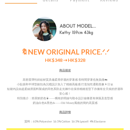
🔖NEW ORIGINAL PRICE
.ᐟ.ᐟ
HK$348
⇢ HK$328
商品描述
高密度彈性斜紋材質
具備
柔滑舒適的穿著感 長時間穿著也無負擔☁️
小貼袋和半球型銀扣為沉穩設計加入了精緻高級感 打造知性通勤形象👩🏻‍💻
短裙內設由超柔絲滑面料製成的同色系防走光褲🩳
在
保持精緻造型下亦
擁有全天候的舒適和
安心感！
特別推介：焙茶鮮奶色🍵——獨有的明線勾勒令設計線條更有俐落及造型感
奶油白色&黑色☕️——Old Money風格的簡約高質感
商品詳情
質料：63% Polyester 16.5% Cotton 16.5% Lyocell 4% Elastane