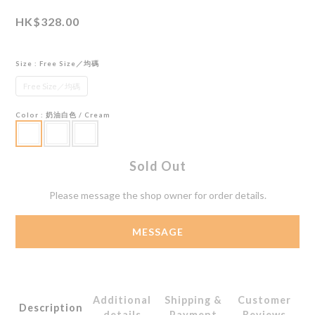
HK$328.00
Size
: Free Size／均碼
Free Size／均碼
Color
: 奶油白色 / Cream
Sold Out
Please message the shop owner for order details.
MESSAGE
Additional
Shipping &
Customer
Description
details
Payment
Reviews