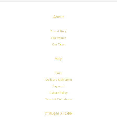
About
Brand Story
Our Values
Our Team
Help
FAQ
Delivery & Shipping
Payment
Return Policy
Terms & Conditions
門市地址 STORE