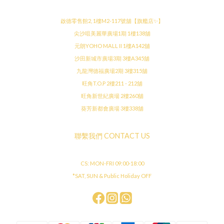
啟德零售館2, 1樓M2-117號舖【旗艦店✨】
尖沙咀美麗華廣場1期 1樓138舖
元朗YOHO MALL II 1樓A142舖
沙田新城市廣場3期 3樓A345舖
九龍灣德福廣場2期 3樓315舖
旺角T.O.P 2樓211 - 212舖
旺角新世紀廣場 2樓260舖
葵芳新都會廣場 3樓338舖
聯繫我們 CONTACT US
CS: MON-FRI 09:00-18:00
*SAT, SUN & Public Holiday OFF