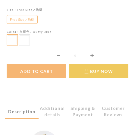
Size
: Free Size／均碼
Free Size／均碼
Color
: 灰藍色 / Dusty Blue
ADD TO CART
BUY NOW
Additional
Shipping &
Customer
Description
details
Payment
Reviews