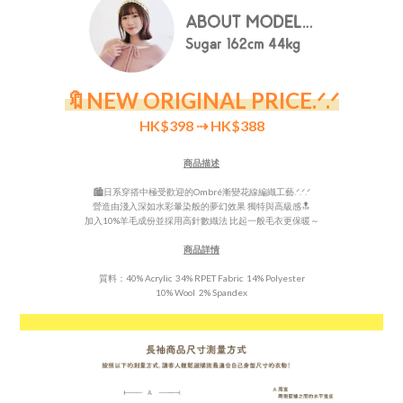
🔖NEW ORIGINAL PRICE
.ᐟ.ᐟ
HK$398
⇢ HK$388
商品描述
🏙️日系穿搭中極受歡迎的Ombré漸變花線編織工藝.ᐟ.ᐟ.ᐟ
營造由淺入深如水彩暈染般的夢幻效果 獨特與高級感🔝
加入10%羊毛成份並採用高針數織法 比起一般毛衣更保暖～
商品詳情
質料：40% Acrylic 34% RPET Fabric 14% Polyester
10% Wool 2% Spandex