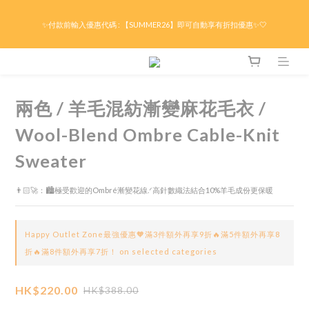
限時折後滿HK$299京東免運 / 折後滿HK$599港澳順豐免運🚚每天3pm前下單現貨最
✨付款前輸入優惠代碼 : 【SUMMER26】即可自動享有折扣優惠✨🤍
快即日出貨！＊假日除外
限時折後滿HK$299京東免運 / 折後滿HK$599港澳順豐免運🚚每天3pm前下單現貨最
快即日出貨！＊假日除外
兩色 / 羊毛混紡漸變麻花毛衣 /
Wool-Blend Ombre Cable-Knit
Sweater
👨🏻‍🚀：🏙️極受歡迎的Ombré漸變花線.ᐟ高針數織法結合10%羊毛成份更保暖
Happy Outlet Zone最強優惠🧡滿3件額外再享9折🔥滿5件額外再享8
折🔥滿8件額外再享7折！ on selected categories
HK$220.00
HK$388.00