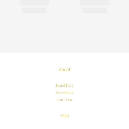
About
Brand Story
Our Values
Our Team
Help