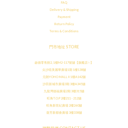
FAQ
Delivery & Shipping
Payment
Return Policy
Terms & Conditions
門市地址 STORE
啟德零售館2, 1樓M2-117號舖【旗艦店✨】
尖沙咀美麗華廣場1期 1樓138舖
元朗YOHO MALL II 1樓A142舖
沙田新城市廣場3期 3樓A345舖
九龍灣德福廣場2期 3樓315舖
旺角T.O.P 2樓211 - 212舖
旺角新世紀廣場 2樓260舖
葵芳新都會廣場 3樓338舖