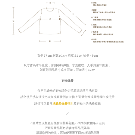
衣長 57 cm 胸寬 61 cm 肩寬 51 cm 袖長 49 cm
尺寸皆為水平量度，會因布料彈性、水洗處理、人手測量等因素，
±
與實際商品尺寸略有誤差，誤差尺寸
2cm
衣物保養
含羊毛成份的衣物請
勿
烘乾並建議使用洗衣袋
請勿使用洗衣液浸泡太久或直接倒在衣物上面
避免造成局部漂白或泛
黃
詳情可以參考
洗滌及保養指引
及衣物內的
洗滌標籤
／
※圖片呈現顏色有機會因螢幕顯色不同而與實物略有差異
※實際產品顏色請參考單品照為準
謝謝您們的欣賞，再隨便逛逛下面的相關產品啊