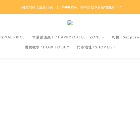
滿HK$299京東免運 / 折後滿HK$599港澳順豐免運🚚每天3pm前下單現貨最快即日出貨！
✨付款前輸入優惠代碼 : 【SUMMER26】即可自動享有折扣優惠✨🤍
滿HK$299京東免運 / 折後滿HK$599港澳順豐免運🚚每天3pm前下單現貨最快即日出貨！
GINAL PRICE
🎊最強優惠！ / HAPPY OUTLET ZONE
札幌・Sapporo
購買教學 / HOW TO BUY
門市地址 / SHOP LIST