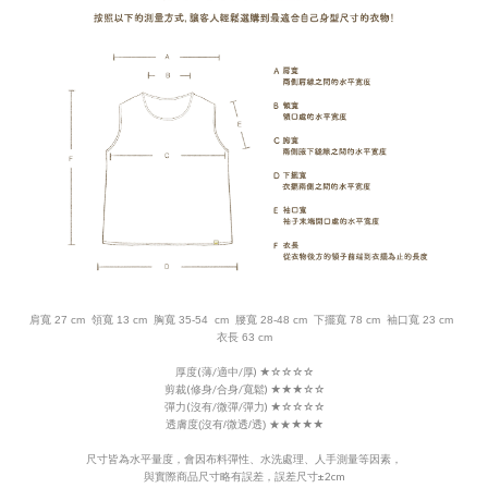
肩寬 27 cm  領寬 13 cm  胸寬 35-54  cm  腰寬 28-48 cm  下擺寬 78 cm  袖口寬 23 cm  
衣長 63 cm
厚度(薄/適中/厚)
★
☆☆
☆☆
剪裁(修身/合身/寬鬆) ★★★
☆
☆
彈力(沒有/微彈/彈力)
★
☆
☆
☆
☆
★★★
透膚度(沒有/微透/透) ★★
尺寸皆為水平量度，會因布料彈性、水洗處理、人手測量等因素，
與實際商品尺寸略有誤差，誤差尺寸±2cm