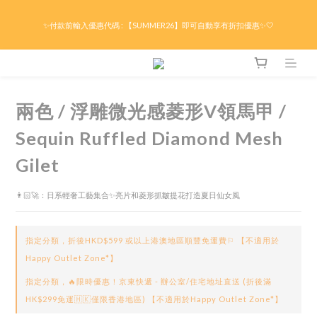
限時折後滿HK$299京東免運 / 折後滿HK$599港澳順豐免運🚚每天3pm前下單現貨最
✨付款前輸入優惠代碼 : 【SUMMER26】即可自動享有折扣優惠✨🤍
快即日出貨！＊假日除外
限時折後滿HK$299京東免運 / 折後滿HK$599港澳順豐免運🚚每天3pm前下單現貨最
快即日出貨！＊假日除外
兩色 / 浮雕微光感菱形V領馬甲 /
Sequin Ruffled Diamond Mesh
Gilet
👨🏻‍🚀：日系輕奢工藝集合✨亮片和菱形抓皺提花打造夏日仙女風
指定分類，折後HKD$599 或以上港澳地區順豐免運費⚐ 【不適用於
Happy Outlet Zone*】
指定分類，🔥限時優惠！京東快遞 - 辦公室/住宅地址直送 (折後滿
HK$299免運🇭🇰僅限香港地區) 【不適用於Happy Outlet Zone*】