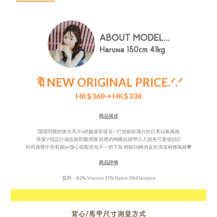
🔖NEW ORIGINAL PRICE
.ᐟ.ᐟ
HK$368
⇢ HK$338
商品描述
隱隱閃耀的微光亮片x抓皺菱形提花
✨
打造細節滿分的日系仙氣風格
荷葉V領設計減低臉部圓潤感 前襟的蝴蝶結綁帶注入甜美可愛值🙌🏻
利用過臀中長剪裁✂️隨心搭配長短不一的下裝
輕鬆玩轉
俏皮與浪漫兩種風格💖
商品詳情
質料：82% Viscose 15% Nylon 3% Elastane