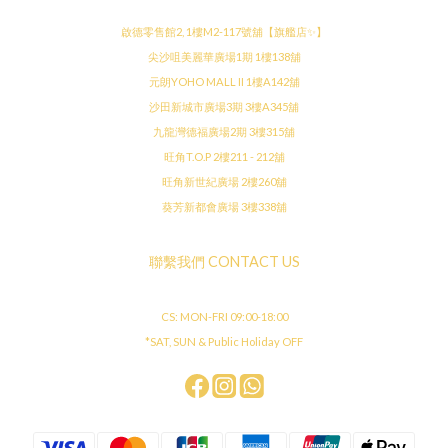
啟德零售館2, 1樓M2-117號舖【旗艦店✨】
尖沙咀美麗華廣場1期 1樓138舖
元朗YOHO MALL II 1樓A142舖
沙田新城市廣場3期 3樓A345舖
九龍灣德福廣場2期 3樓315舖
旺角T.O.P 2樓211 - 212舖
旺角新世紀廣場 2樓260舖
葵芳新都會廣場 3樓338舖
聯繫我們 CONTACT US
CS: MON-FRI 09:00-18:00
*SAT, SUN & Public Holiday OFF