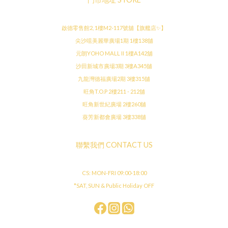
啟德零售館2, 1樓M2-117號舖【旗艦店✨】
尖沙咀美麗華廣場1期 1樓138舖
元朗YOHO MALL II 1樓A142舖
沙田新城市廣場3期 3樓A345舖
九龍灣德福廣場2期 3樓315舖
旺角T.O.P 2樓211 - 212舖
旺角新世紀廣場 2樓260舖
葵芳新都會廣場 3樓338舖
聯繫我們 CONTACT US
CS: MON-FRI 09:00-18:00
*SAT, SUN & Public Holiday OFF