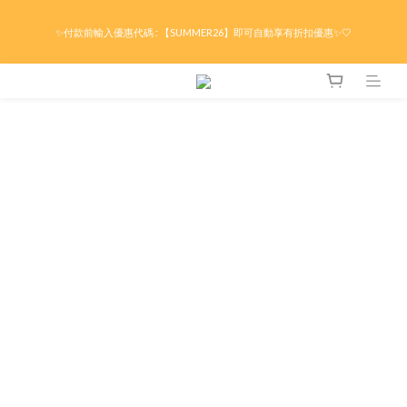
限時折後滿HK$299京東免運 / 折後滿HK$599港澳順豐免運🚚每天3pm前下單現貨最
✨付款前輸入優惠代碼 : 【SUMMER26】即可自動享有折扣優惠✨🤍
快即日出貨！＊假日除外
限時折後滿HK$299京東免運 / 折後滿HK$599港澳順豐免運🚚每天3pm前下單現貨最
快即日出貨！＊假日除外