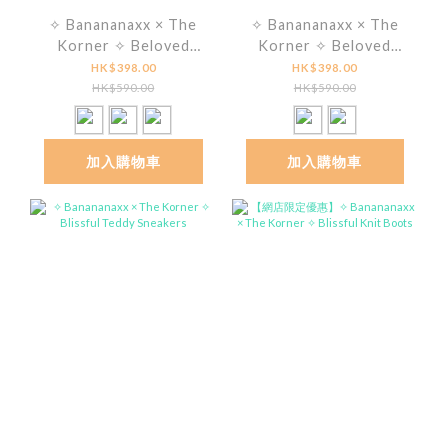
✧ Banananaxx × The
✧ Banananaxx × The
Korner ✧ Beloved
Korner ✧ Beloved
Sandals
Wingtip Double Monk
HK$398.00
HK$398.00
HK$590.00
HK$590.00
加入購物車
加入購物車