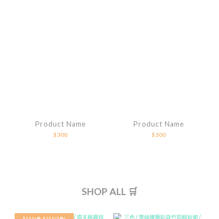
Product Name
Product Name
$300
$300
SHOP ALL 🛒
$150/件 $250/2件!