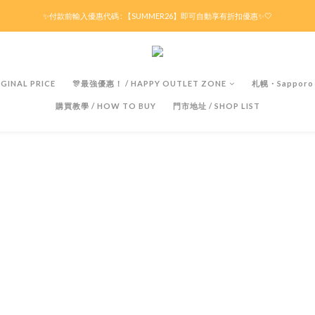
滿HK$299京東免運 / 折後滿HK$599港澳順豐免運🚚每天3pm前下單現貨最快即日出貨！
✨付款前輸入優惠代碼 : 【SUMMER26】即可自動享有折扣優惠✨🤍
滿HK$299京東免運 / 折後滿HK$599港澳順豐免運🚚每天3pm前下單現貨最快即日出貨！
GINAL PRICE
🎊最強優惠！ / HAPPY OUTLET ZONE
札幌・Sapporo
購買教學 / HOW TO BUY
門市地址 / SHOP LIST