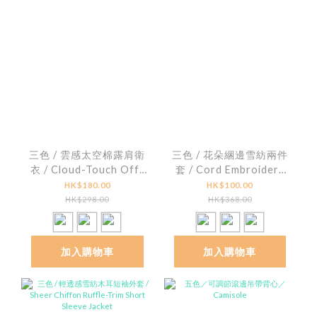
三色 / 雲感太空棉露肩衛
三色 / 花朵綑邊雪紡兩件
衣 / Cloud-Touch Off-
套 / Cord Embroidery
Shoulder Sweatshirt
Chiffon Cami and
HK$180.00
HK$100.00
Jacket
HK$298.00
HK$368.00
加入購物車
加入購物車