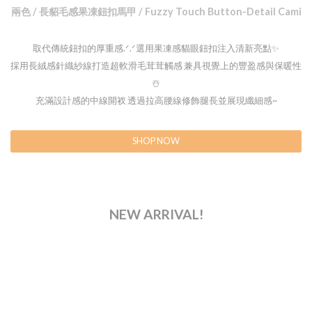
兩色 / 長貂毛感果凍鈕扣馬甲 / Fuzzy Touch Button-Detail Cami
取代傳統鈕扣的厚重感.ᐟ.ᐟ選用果凍感貓眼鈕扣注入清新亮點✨
採用長絨感針織紗線打造超軟滑毛茸茸觸感 兼具視覺上的豐盈感與保暖性
☃️
充滿設計感的中線開衩 透過拉高腰線修飾腿長並展現纖細感~
SHOP NOW
NEW ARRIVAL!