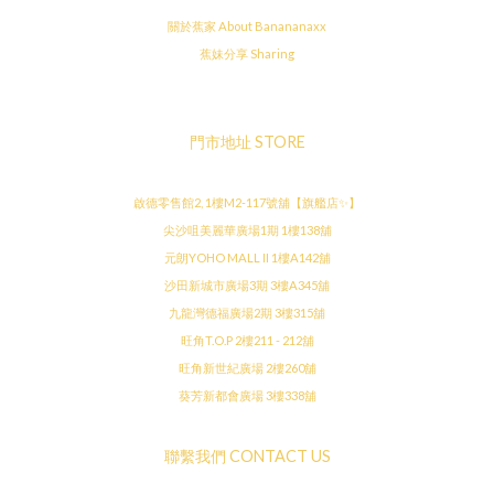
關於蕉家 About Banananaxx
蕉妹分享 Sharing
門市地址 STORE
啟德零售館2, 1樓M2-117號舖【旗艦店✨】
尖沙咀美麗華廣場1期 1樓138舖
元朗YOHO MALL II 1樓A142舖
沙田新城市廣場3期 3樓A345舖
九龍灣德福廣場2期 3樓315舖
旺角T.O.P 2樓211 - 212舖
旺角新世紀廣場 2樓260舖
葵芳新都會廣場 3樓338舖
聯繫我們 CONTACT US