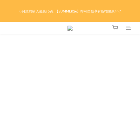
限時折後滿HK$299京東免運 / 折後滿HK$599港澳順豐免運🚚每天3pm前下單現貨最
✨付款前輸入優惠代碼 : 【SUMMER26】即可自動享有折扣優惠✨🤍
快即日出貨！＊假日除外
限時折後滿HK$299京東免運 / 折後滿HK$599港澳順豐免運🚚每天3pm前下單現貨最
快即日出貨！＊假日除外