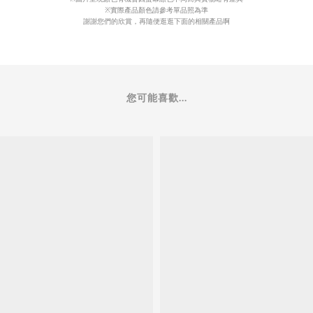
※實際產品顏色請參考單品照為準
謝謝您們的欣賞，再隨便逛逛下面的相關產品啊
您可能喜歡...