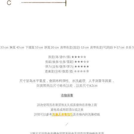
33 cm 胸寬 43 cm 下擺寬 53 cm 脥寬 20 cm 肩帶長度(固定) 13 cm 肩帶長度
(可調節) 9-17 cm 衣長 5
厚度(薄/適中/厚)
★
★
★
☆☆
剪裁(修身/合身/寬鬆) ★★★
☆
☆
彈力(沒有/微彈/彈力)
★★
★
★
★
☆
透膚度(沒有/微透/透)
☆
☆
☆
☆
尺寸皆為水平量度，會因布料彈性、水洗處理、人手測量等因素，
與實際商品尺寸略有誤差，誤差尺寸
±
2cm
衣物保養
請勿使用洗衣液浸泡太久或直接倒在衣物上面
避免造成局部漂白或泛
黃
詳情可以參考
洗滌及保養指引
及衣物內的
洗滌標籤
／
※圖片呈現顏色有機會因螢幕顯色不同而與實物略有差異