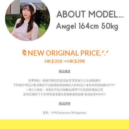
🔖NEW ORIGINAL PRICE
.ᐟ.ᐟ
HK$318
⇢ HK$298
商品描述
花季降臨！精緻浮雕花型提花紋理 營造春日少女感氛圍🌸
不對稱吊帶設計
配合剛好可以顯露鎖骨線條的大斜領設計
修長的頸部線條GET♡︎ᵎᵎᵎ
✨用心小細節：肩部的可拆式蝴蝶結綁帶可任意調節擺放位置
延伸至腰部下方利用荷葉邊擺自然掩飾腹部線條 遮肉效果MAX👍🏻
商品詳情
質料：97% Polyester 3% Spandex