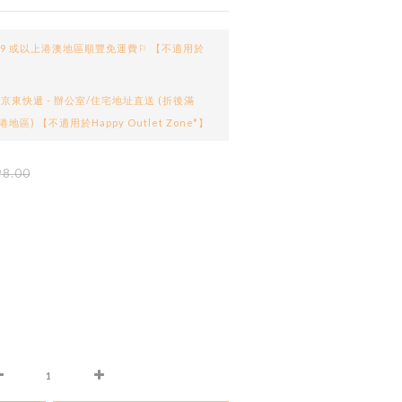
99 或以上港澳地區順豐免運費⚐ 【不適用於
京東快遞 - 辦公室/住宅地址直送 (折後滿
港地區) 【不適用於Happy Outlet Zone*】
8.00