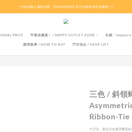
滿HK$299京東免運 / 折後滿HK$599港澳順豐免運🚚每天3pm前下單現貨最快即日出貨！
✨付款前輸入優惠代碼 : 【SUMMER26】即可自動享有折扣優惠✨🤍
滿HK$299京東免運 / 折後滿HK$599港澳順豐免運🚚每天3pm前下單現貨最快即日出貨！
GINAL PRICE
🎊最強優惠！ / HAPPY OUTLET ZONE
札幌・Sapporo
購買教學 / HOW TO BUY
門市地址 / SHOP LIST
三色 / 斜
Asymmetric
Ribbon-Tie
👨🏻‍🚀：春日少女感浮雕