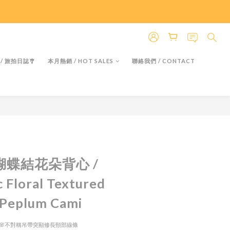
＊假日除外
＊假日除外
 / 旅拍日誌🎐
本月熱銷 / HOT SALES
聯絡我們 / CONTACT
立即購買
領蝴蝶結花朵背心 /
 Floral Textured
 Peplum Cami
花紋🌸不對稱吊帶突顯修長頸部線條