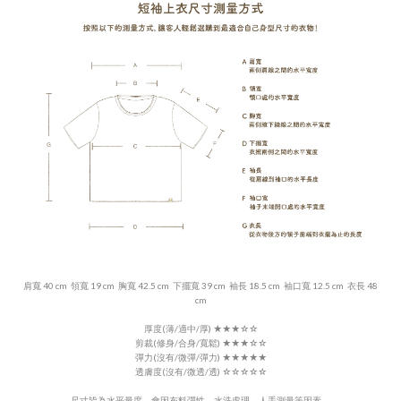
肩寬 40 cm 領寬 19 cm 胸寬 42.5 cm 下擺寬 39 cm 袖長 18.5 cm 袖口寬 12.5 cm 衣長 48
cm
厚度(薄/適中/厚)
★★★
☆☆
剪裁(修身/合身/寬鬆) ★★★
☆☆
彈力(沒有/微彈/彈力)
★★★
★
★
透膚度(沒有/微透/透)
☆☆
☆
☆☆
尺寸皆為水平量度，會因布料彈性、水洗處理、人手測量等因素，