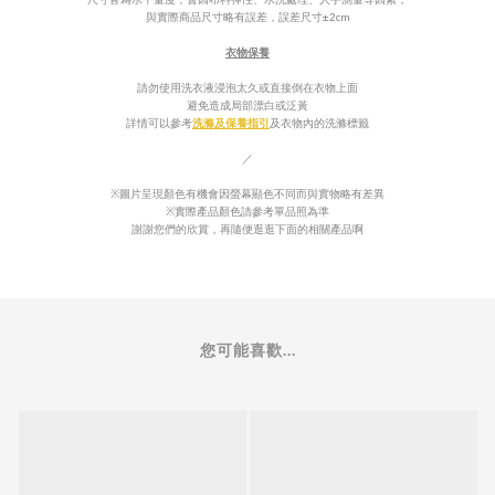
與實際商品尺寸略有誤差，誤差尺寸±2cm
衣物保養
請勿使用洗衣液浸泡太久或直接倒在衣物上面
避免造成局部漂白或泛
黃
詳情可以參考
洗滌及保養指引
及衣物內的
洗滌標籤
／
※圖片呈現顏色有機會因螢幕顯色不同而與實物略有差異
※實際產品顏色請參考單品照為準
謝謝您們的欣賞，再隨便逛逛下面的相關產品啊
您可能喜歡...