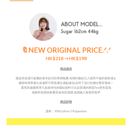
🔖NEW ORIGINAL PRICE
.ᐟ.ᐟ
HK$218
⇢ HK$198
商品描述
微波浪滾邊打破屬於基本款式的單調氛圍 為簡約條紋注入甜而不膩的新鮮感🍐
襯搭時簡單露出滾邊即可營造層次感點綴 貼合時下流行的
層次
疊穿風格！
選用具備優異彈力及維持性的羅紋面料👚比起普通的棉質Tee更有質感
低飽和色調為春夏投放色彩震撼 低調融入每個穿搭🌈
商品詳情
質料：95% Cotton 5 % Spandex