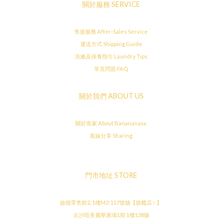
關於服務 SERVICE
售後服務 After-Sales Service
運送方式 Shipping Guide
洗滌及保養指引 Laundry Tips
常見問題 FAQ
關於我們 ABOUT US
關於蕉家 About Banananaxx
蕉妹分享 Sharing
門市地址 STORE
啟德零售館2, 1樓M2-117號舖【旗艦店✨】
尖沙咀美麗華廣場1期 1樓138舖