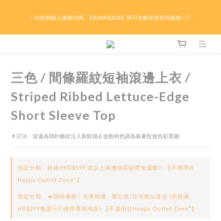
限時折後滿HK$299京東免運 / 折後滿HK$599港澳順豐免運🚚每天3pm前下單現貨最
✨付款前輸入優惠代碼 : 【SUMMER26】即可自動享有折扣優惠✨🤍
快即日出貨！＊假日除外
限時折後滿HK$299京東免運 / 折後滿HK$599港澳順豐免運🚚每天3pm前下單現貨最
快即日出貨！＊假日除外
三色 / 間條羅紋短袖滾邊上衣 /
Striped Ribbed Lettuce-Edge
Short Sleeve Top
👨🏻‍🚀：滾邊為簡約條紋注入新鮮感🍐低飽和色調為春夏投放色彩震撼
指定分類，折後HKD$599 或以上港澳地區順豐免運費⚐ 【不適用於
Happy Outlet Zone*】
指定分類，🔥限時優惠！京東快遞 - 辦公室/住宅地址直送 (折後滿
HK$299免運🇭🇰僅限香港地區) 【不適用於Happy Outlet Zone*】