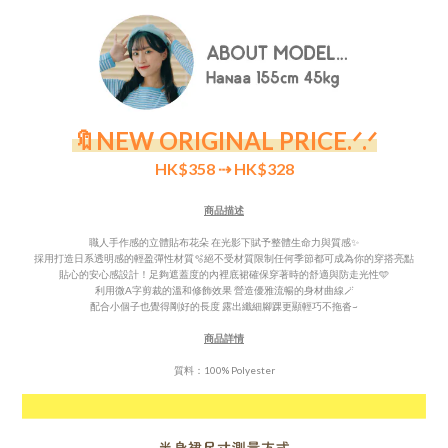
🔖NEW ORIGINAL PRICE
.ᐟ.ᐟ
HK$358
⇢ HK$328
商品描述
職人手作感的立體貼布花朵 在光影下賦予整體生命力與質感✨
採用打造日系透明感的輕盈彈性材質🫧絕不受材質限制任何季節都可成為你的穿搭亮點
貼心的安心感設計！足夠遮蓋度的內裡底裙確保穿著時的舒適與防走光性🩵
利用微A字剪裁的溫和修飾效果 營造優雅流暢的身材曲線🪄
配合小個子也覺得剛好的長度 露出纖細腳踝更顯輕巧不拖沓~
商品詳情
質料：100% Polyester