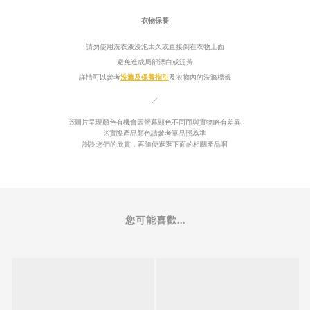
衣物保養
請勿使用洗衣液浸泡太久或直接倒在衣物上面
避免造成局部漂白或泛
黃
詳情可以參考
洗滌及保養指引
及衣物內的
洗滌標籤
／
※圖片呈現顏色有機會因螢幕顯色不同而與實物略有差異
※實際產品顏色請參考單品照為準
謝謝您們的欣賞，再隨便逛逛下面的相關產品啊
您可能喜歡...