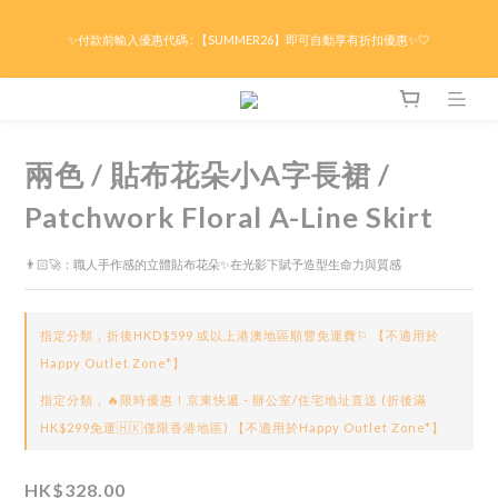
限時折後滿HK$299京東免運 / 折後滿HK$599港澳順豐免運🚚每天3pm前下單現貨最
✨付款前輸入優惠代碼 : 【SUMMER26】即可自動享有折扣優惠✨🤍
快即日出貨！＊假日除外
限時折後滿HK$299京東免運 / 折後滿HK$599港澳順豐免運🚚每天3pm前下單現貨最
快即日出貨！＊假日除外
兩色 / 貼布花朵小A字長裙 /
Patchwork Floral A-Line Skirt
👨🏻‍🚀：職人手作感的立體貼布花朵✨在光影下賦予造型生命力與質感
指定分類，折後HKD$599 或以上港澳地區順豐免運費⚐ 【不適用於
Happy Outlet Zone*】
指定分類，🔥限時優惠！京東快遞 - 辦公室/住宅地址直送 (折後滿
HK$299免運🇭🇰僅限香港地區) 【不適用於Happy Outlet Zone*】
HK$328.00