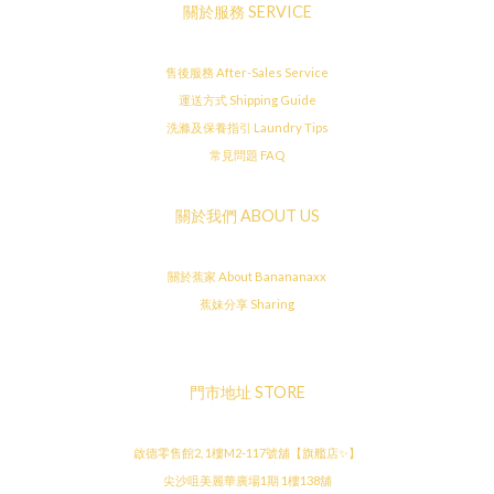
關於服務 SERVICE
售後服務 After-Sales Service
運送方式 Shipping Guide
洗滌及保養指引 Laundry Tips
常見問題 FAQ
關於我們 ABOUT US
關於蕉家 About Banananaxx
蕉妹分享 Sharing
門市地址 STORE
啟德零售館2, 1樓M2-117號舖【旗艦店✨】
尖沙咀美麗華廣場1期 1樓138舖