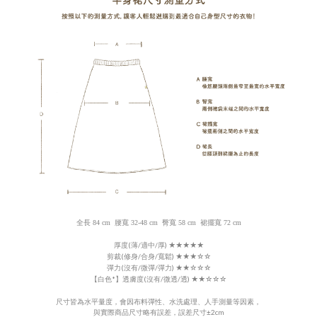
全長 84 cm 腰寬 32-48 cm 臀寬 58 cm 裙擺寬 72 cm
厚度(薄/適中/厚)
★★★★★
剪裁(修身/合身/寬鬆) ★★★
☆☆
彈力(沒有/微彈/彈力)
★★
☆☆☆
【白色*】
透膚度
(沒有/微透/透)
★★
☆☆☆
尺寸皆為水平量度，會因布料彈性、水洗處理、人手測量等因素，
±
與實際商品尺寸略有誤差，誤差尺寸
2cm