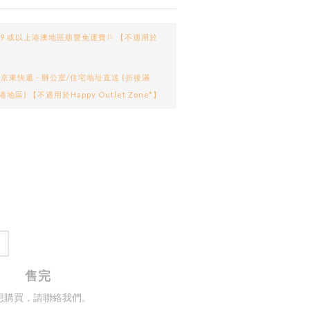
99 或以上港澳地區順豐免運費⚐ 【不適用於
京東快遞 - 辦公室/住宅地址直送 (折後滿
港地區) 【不適用於Happy Outlet Zone*】
售完
想購買，請聯絡我們。