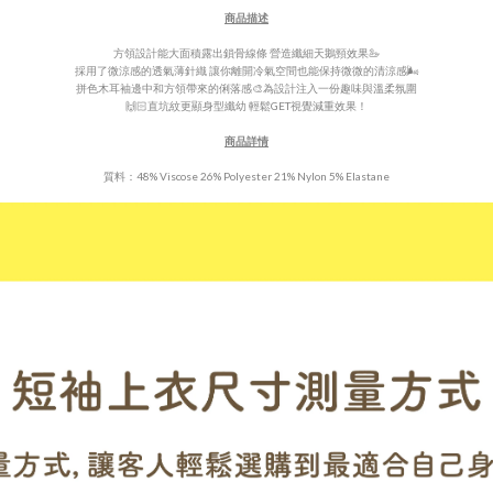
商品描述
方領設計能大面積露出鎖骨線條 營造纖細天鵝頸效果🦢
採用了微涼感的透氣薄針織 讓你離開冷氣空間也能保持微微的清涼感🌬️
拼色
木耳袖邊中和方領帶來的俐落感🎨為設計注入一份趣味
與
溫柔
氛圍
🙌🏻直坑紋更顯身型纖幼 輕鬆GET視覺減重效果！
商品詳情
質料：48% Viscose 26% Polyester 21% Nylon 5% Elastane