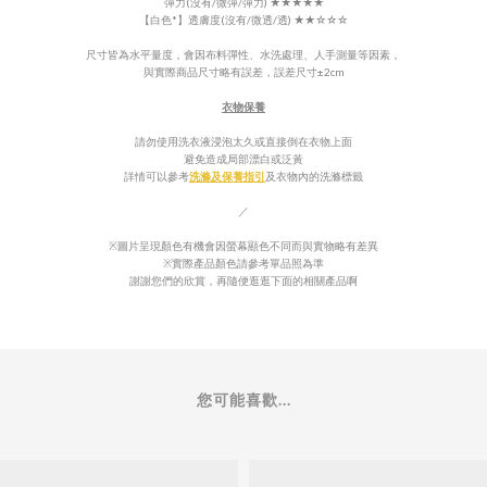
彈力(沒有/微彈/彈力)
★★★
★
★
【白色*】
透膚度(沒有/微透/透)
★★
☆☆☆
尺寸皆為水平量度，會因布料彈性、水洗處理、人手測量等因素，
與實際商品尺寸略有誤差，誤差尺寸±2cm
衣物保養
請勿使用洗衣液浸泡太久或直接倒在衣物上面
避免造成局部漂白或泛
黃
詳情可以參考
洗滌及保養指引
及衣物內的
洗滌標籤
／
※圖片呈現顏色有機會因螢幕顯色不同而與實物略有差異
※實際產品顏色請參考單品照為準
謝謝您們的欣賞，再隨便逛逛下面的相關產品啊
您可能喜歡...