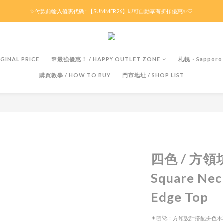
滿HK$299京東免運 / 折後滿HK$599港澳順豐免運🚚每天3pm前下單現貨最快即日出貨！
✨付款前輸入優惠代碼 : 【SUMMER26】即可自動享有折扣優惠✨🤍
滿HK$299京東免運 / 折後滿HK$599港澳順豐免運🚚每天3pm前下單現貨最快即日出貨！
GINAL PRICE
🎊最強優惠！ / HAPPY OUTLET ZONE
札幌・Sapporo
購買教學 / HOW TO BUY
門市地址 / SHOP LIST
四色 / 方
Square Nec
Edge Top
👨🏻‍🚀：方領設計搭配拼