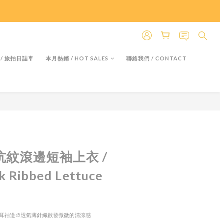
＊假日除外
＊假日除外
 / 旅拍日誌🎐
本月熱銷 / HOT SALES
聯絡我們 / CONTACT
領坑紋滾邊短袖上衣 /
k Ribbed Lettuce
色木耳袖邊🎨透氣薄針織散發微微的清涼感