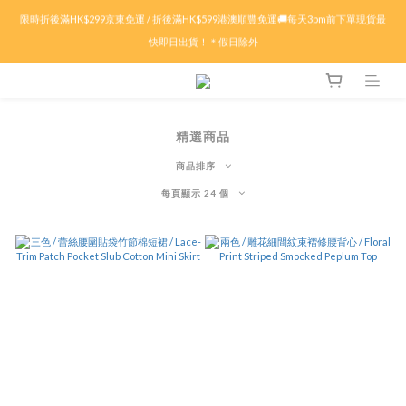
快即日出貨！＊假日除外
限時折後滿HK$299京東免運 / 折後滿HK$599港澳順豐免運🚚每天3pm前下單現貨最
快即日出貨！＊假日除外
🏖️盛夏購物祭ᨒ ོ 多重現金賞.ᐟ.ᐟ🦀滿$𝟱𝟬𝟬減$𝟱𝟬🦀滿$𝟭𝟬𝟬𝟬減$𝟭𝟱𝟬🦀滿$𝟭𝟱𝟬𝟬
減$𝟯𝟬𝟬🔥特價商品折上折！低至𝟰折
✨付款前輸入優惠代碼 : 【SUMMER26】即可自動享有折扣優惠✨🤍
精選商品
商品排序
限時折後滿HK$299京東免運 / 折後滿HK$599港澳順豐免運🚚每天3pm前下單現貨最
每頁顯示 24 個
快即日出貨！＊假日除外