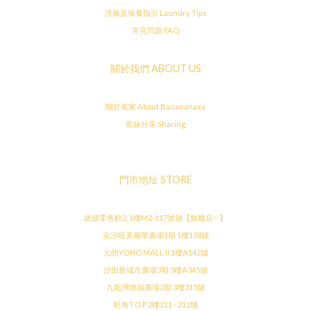
洗滌及保養指引 Laundry Tips
常見問題 FAQ
關於我們 ABOUT US
關於蕉家 About Banananaxx
蕉妹分享 Sharing
門市地址 STORE
啟德零售館2, 1樓M2-117號舖【旗艦店✨】
尖沙咀美麗華廣場1期 1樓138舖
元朗YOHO MALL II 1樓A142舖
沙田新城市廣場3期 3樓A345舖
九龍灣德福廣場2期 3樓315舖
旺角T.O.P 2樓211 - 212舖