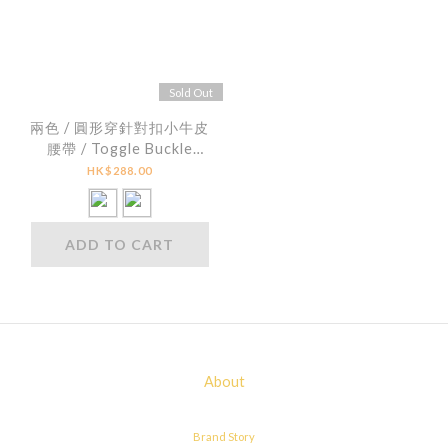
Sold Out
兩色 / 圓形穿針對扣小牛皮
腰帶 / Toggle Buckle
Calfskin Leather Belt
HK$288.00
ADD TO CART
About
Brand Story