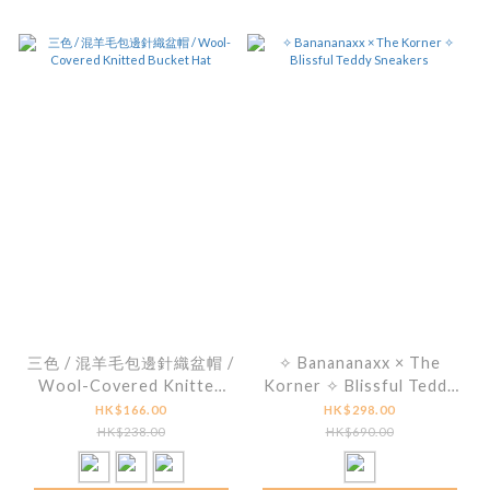
三色 / 混羊毛包邊針織盆帽 /
✧ Banananaxx × The
Wool-Covered Knitted
Korner ✧ Blissful Teddy
Bucket Hat
Sneakers
HK$166.00
HK$298.00
HK$238.00
HK$690.00