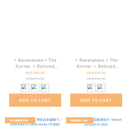
✧ Banananaxx × The
✧ Banananaxx × The
Korner ✧ Beloved
Korner ✧ Beloved
Sandals
Wingtip Double Monk
HK$398.00
HK$398.00
HK$590.00
HK$590.00
ADD TO CART
ADD TO CART
新刺繡圖案登場！
熱銷搭配小物✨