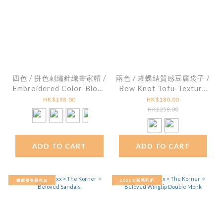
四色 / 拼色刺繡針織畫家帽 /
兩色 / 蝴蝶結質感豆腐袋子 /
Embroidered Color-Block
Bow Knot Tofu-Texture
Knit Beret
Fabric Bag
HK$198.00
HK$180.00
HK$258.00
ADD TO CART
ADD TO CART
獨家發售顏色🍌
2025全新系列🥐