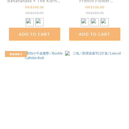
Banananaxx × The Korner
French Flower
✧ Blissful Knit Boots
Embroidery Scarf
HK$140.00
HK$100.00
HK$690.00
HK$288.00
ADD TO CART
ADD TO CART
熱銷補貨🔥