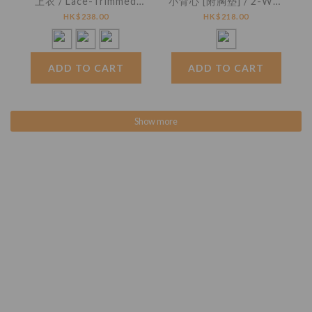
上衣 / Lace-Trimmed
小背心 [附胸墊] / 2-Way
Square Neck Ribbed
Floral Textured
HK$238.00
HK$218.00
Top
Padded Cami Top
ADD TO CART
ADD TO CART
Show more