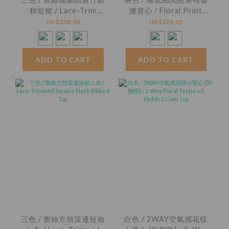
棉短裙 / Lace-Trim
腰背心 / Floral Print
Patch Pocket Slub
Striped Smocked
HK$338.00
HK$298.00
Cotton Mini Skirt
Peplum Top
ADD TO CART
ADD TO CART
三色 / 蕾絲方領滾邊短袖
白色 / 2WAY空氣感花樣