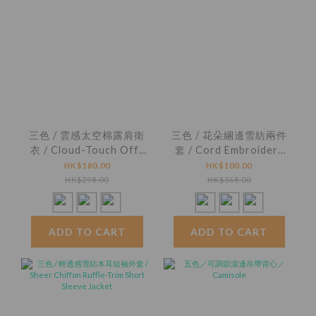
三色 / 雲感太空棉露肩衛
三色 / 花朵綑邊雪紡兩件
衣 / Cloud-Touch Off-
套 / Cord Embroidery
Shoulder Sweatshirt
Chiffon Cami and
HK$180.00
HK$100.00
Jacket
HK$298.00
HK$368.00
ADD TO CART
ADD TO CART