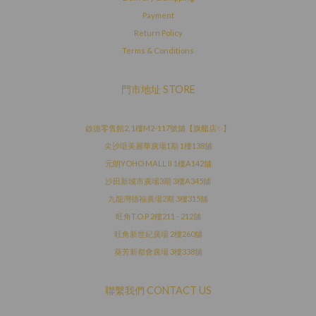
Payment
Return Policy
Terms & Conditions
門市地址 STORE
啟德零售館2, 1樓M2-117號舖【旗艦店✨】
尖沙咀美麗華廣場1期 1樓138舖
元朗YOHO MALL II 1樓A142舖
沙田新城市廣場3期 3樓A345舖
九龍灣德福廣場2期 3樓315舖
旺角T.O.P 2樓211 - 212舖
旺角新世紀廣場 2樓260舖
葵芳新都會廣場 3樓338舖
聯繫我們 CONTACT US