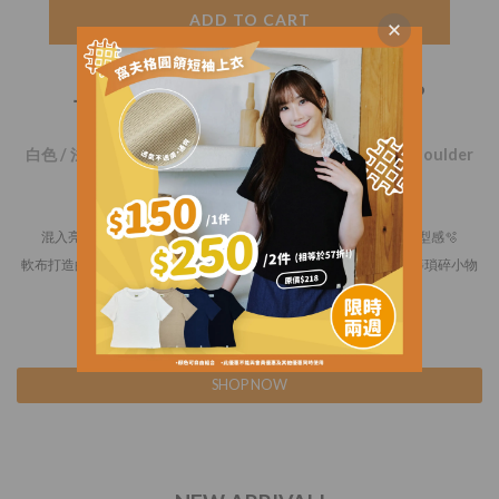
ADD TO CART
上週熱銷商品／Weekly Bestseller ♡
白色 / 法式微閃壓褶小單肩包 / Chic Shimmer Shirred Shoulder
Bag
混入亮片的細緻微閃面料與甜美荷葉邊交織 注入滿滿的仙氣及造型感🫧
軟布打造的輕量小巧袋型 結合磁扣和小內袋可精準收納唇膏或鑰匙等瑣碎小物
🤍
肩揹手提散發優雅氣質🕊️隨手一揹輕鬆點亮日常穿搭✨
SHOP NOW