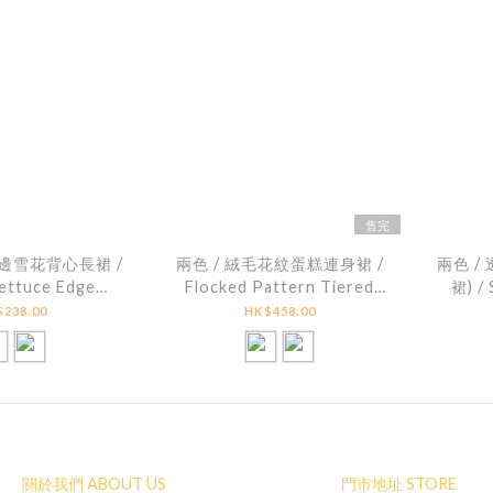
售完
滾邊雪花背心長裙 /
兩色 / 絨毛花紋蛋糕連身裙 /
兩色 /
ettuce Edge
Flocked Pattern Tiered
裙) /
eeveless Dress
Cami Dress
Maxi
238.00
HK$458.00
關於我們 ABOUT US
門市地址 STORE