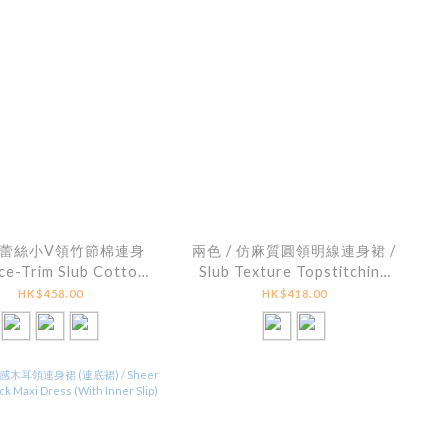
/ 蕾絲小V領竹節棉連身
兩色 / 仿麻質圓領明線連身裙 /
ce-Trim Slub Cotton
Slub Texture Topstitching
Cami Dress
Scoop-Neck Dress
HK$458.00
HK$418.00