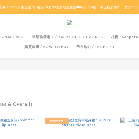
滿HK$299京東免運 / 折後滿HK$599港澳順豐免運🚚每天3pm前下單現貨最快即日出貨！
滿HK$299京東免運 / 折後滿HK$599港澳順豐免運🚚每天3pm前下單現貨最快即日出貨！
ོ 多重現金賞.ᐟ.ᐟ🦀滿$𝟱𝟬𝟬減$𝟱𝟬🦀滿$𝟭𝟬𝟬𝟬減$𝟭𝟱𝟬🦀滿$𝟭𝟱𝟬𝟬減$𝟯𝟬𝟬🔥特價
✨付款前輸入優惠代碼 : 【SUMMER26】即可自動享有折扣優惠✨🤍
GINAL PRICE
🎊最強優惠！ / HAPPY OUTLET ZONE
札幌・Sapporo
購買教學 / HOW TO BUY
門市地址 / SHOP LIST
滿HK$299京東免運 / 折後滿HK$599港澳順豐免運🚚每天3pm前下單現貨最快即日出貨！
es & Overalls
美背款式🪽