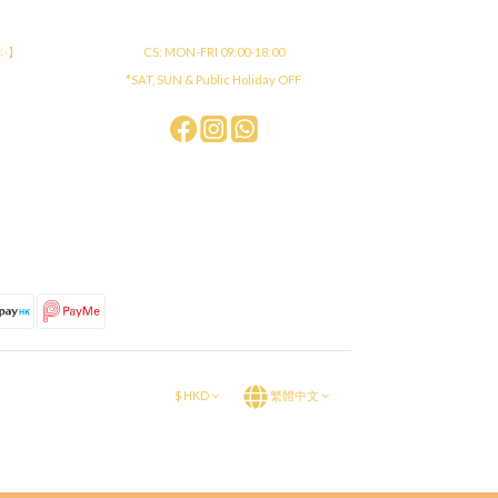
店✨】
CS: MON-FRI 09:00-18:00
*SAT, SUN & Public Holiday OFF
$
HKD
繁體中文