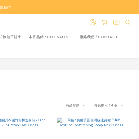
＊假日除外
＊假日除外
商品折上折！低至𝟰折
 / 旅拍日誌🎐
本月熱銷 / HOT SALES
聯絡我們 / CONTACT
＊假日除外
商品排序
每頁顯示 24 個