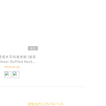
售完
 透感木耳領連身裙 (連底
 Sheer Ruffled Neck
 Dress (With Inner
HK$428.00
Slip)
聯繫我們 CONTACT US