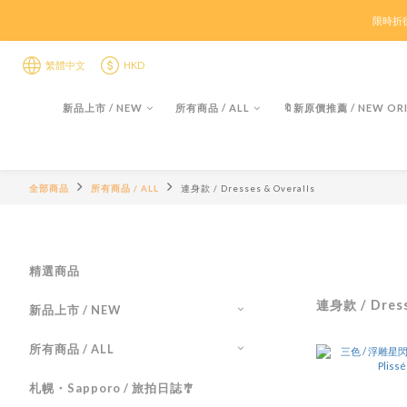
限時折後
限時折後
🏖️盛夏購物祭ᨒ 
繁體中文
HKD
新品上市 / NEW
所有商品 / ALL
🔖新原價推薦 / NEW ORI
限時折後
全部商品
所有商品 / ALL
連身款 / Dresses & Overalls
精選商品
連身款 / Dress
新品上市 / NEW
所有商品 / ALL
札幌・Sapporo / 旅拍日誌🎐