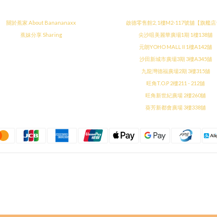
關於蕉家 About Banananaxx
啟德零售館2, 1樓M2-117號舖【旗艦
蕉妹分享 Sharing
尖沙咀美麗華廣場1期 1樓138舖
元朗YOHO MALL II 1樓A142舖
沙田新城市廣場3期 3樓A345舖
九龍灣德福廣場2期 3樓315舖
旺角T.O.P 2樓211 - 212舖
旺角新世紀廣場 2樓260舖
葵芳新都會廣場 3樓338舖