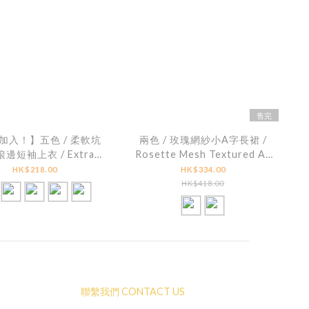
售完
加入！】五色 / 柔軟坑
兩色 / 玫瑰網紗小A字長裙 /
邊短袖上衣 / Extra
Rosette Mesh Textured A-
Scalloped Edge Knit
Line Skirt
HK$218.00
HK$334.00
hort Sleeve Top
HK$418.00
聯繫我們 CONTACT US