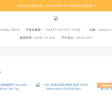
滿HK$299京東免運 / 折後滿HK$599港澳順豐免運🚚每天3pm前下單現貨最快即日出貨！
✨付款前輸入優惠代碼 : 【SUMMER26】即可自動享有折扣優惠✨🤍
滿HK$299京東免運 / 折後滿HK$599港澳順豐免運🚚每天3pm前下單現貨最快即日出貨！
GINAL PRICE
🎊最強優惠！ / HAPPY OUTLET ZONE
札幌・Sapporo
購買教學 / HOW TO BUY
門市地址 / SHOP LIST
6
熱銷補貨