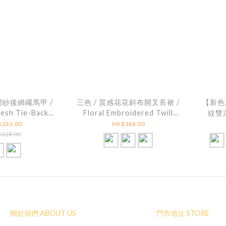
網紗後綁繩馬甲 /
三色 / 質感花花斜布開叉長裙 /
【新色
esh Tie-Back
Floral Embroidered Twill
紋雙滾
mi Top
Slit Skirt
Soft 
262.00
HK$348.00
S
328.00
關於我們 ABOUT US
門市地址 STORE