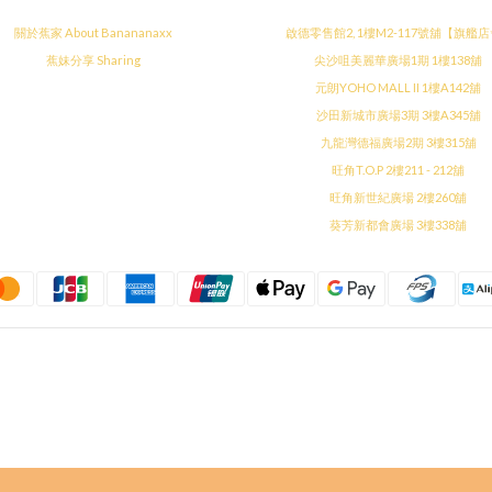
關於蕉家 About Banananaxx
啟德零售館2, 1樓M2-117號舖【旗艦
蕉妹分享 Sharing
尖沙咀美麗華廣場1期 1樓138舖
元朗YOHO MALL II 1樓A142舖
沙田新城市廣場3期 3樓A345舖
九龍灣德福廣場2期 3樓315舖
旺角T.O.P 2樓211 - 212舖
旺角新世紀廣場 2樓260舖
葵芳新都會廣場 3樓338舖