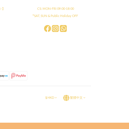
店✨】
CS: MON-FRI 09:00-18:00
*SAT, SUN & Public Holiday OFF
$
HKD
繁體中文