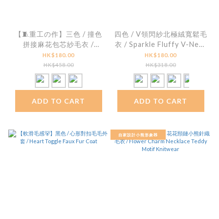
【🧵重工の作】三色 / 撞色
四色 / V領閃紗北極絨寬鬆毛
拼接麻花包芯紗毛衣 /
衣 / Sparkle Fluffy V-Neck
Color-block Patchwork
Knit Sweater
HK$180.00
HK$180.00
Cable-Knit Pullover
HK$458.00
HK$318.00
ADD TO CART
ADD TO CART
自家設計小熊形象🧸