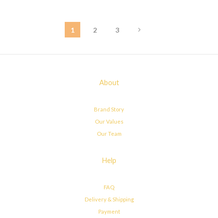
1
2
3
About
Brand Story
Our Values
Our Team
Help
FAQ
Delivery & Shipping
Payment