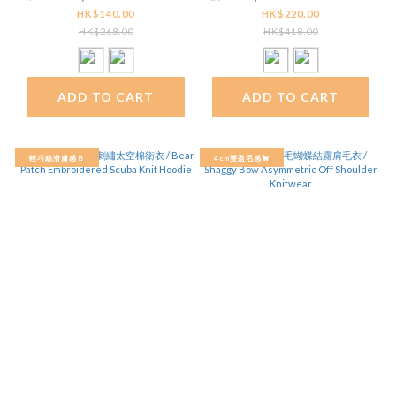
Detail Cami
Way Zip Cardigan
HK$140.00
HK$220.00
HK$268.00
HK$418.00
ADD TO CART
ADD TO CART
輕巧絲滑膚感🥛
4cm豐盈毛感🐩