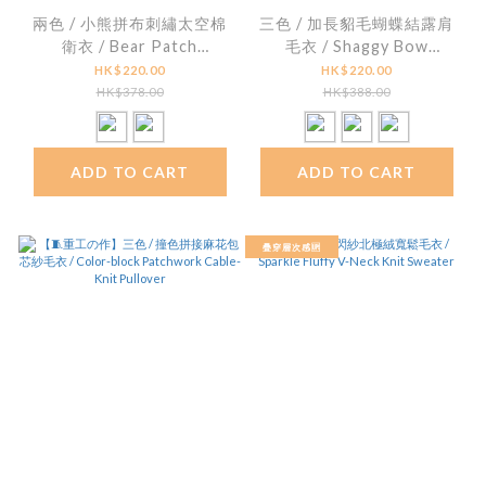
兩色 / 小熊拼布刺繡太空棉
三色 / 加長貂毛蝴蝶結露肩
衛衣 / Bear Patch
毛衣 / Shaggy Bow
Embroidered Scuba Knit
Asymmetric Off Shoulder
HK$220.00
HK$220.00
Hoodie
Knitwear
HK$378.00
HK$388.00
ADD TO CART
ADD TO CART
疊穿層次感🆙