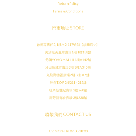
Return Policy
Terms & Conditions
門市地址 STORE
啟德零售館2, 1樓M2-117號舖【旗艦店✨】
尖沙咀美麗華廣場1期 1樓138舖
元朗YOHO MALL II 1樓A142舖
沙田新城市廣場3期 3樓A345舖
九龍灣德福廣場2期 3樓315舖
旺角T.O.P 2樓211 - 212舖
旺角新世紀廣場 2樓260舖
葵芳新都會廣場 3樓338舖
聯繫我們 CONTACT US
CS: MON-FRI 09:00-18:00