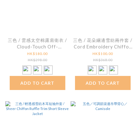
三色 / 雲感太空棉露肩衛衣 /
三色 / 花朵綑邊雪紡兩件套 /
Cloud-Touch Off-
Cord Embroidery Chiffon
Shoulder Sweatshirt
Cami and Jacket
HK$180.00
HK$100.00
HK$298.00
HK$368.00
ADD TO CART
ADD TO CART