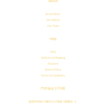
About
Brand Story
Our Values
Our Team
Help
FAQ
Delivery & Shipping
Payment
Return Policy
Terms & Conditions
門市地址 STORE
啟德零售館2, 1樓M2-117號舖【旗艦店✨】