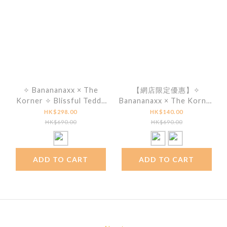
✧ Banananaxx × The
【網店限定優惠】✧
Korner ✧ Blissful Teddy
Banananaxx × The Korner
Sneakers
✧ Blissful Knit Boots
HK$298.00
HK$140.00
HK$690.00
HK$690.00
ADD TO CART
ADD TO CART