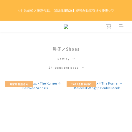
限時折後滿HK$299京東免運 / 折後滿HK$599港澳順豐免運🚚每天3pm前下單現貨最
✨付款前輸入優惠代碼 : 【SUMMER26】即可自動享有折扣優惠✨🤍
快即日出貨！＊假日除外
限時折後滿HK$299京東免運 / 折後滿HK$599港澳順豐免運🚚每天3pm前下單現貨最
快即日出貨！＊假日除外
鞋子／Shoes
Sort by
24 Items per page
獨家發售顏色🍌
2025全新系列🥐