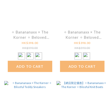
✧ Banananaxx × The
✧ Banananaxx × The
Korner ✧ Beloved
Korner ✧ Beloved
Sandals
Wingtip Double Monk
HK$398.00
HK$398.00
HK$590.00
HK$590.00
ADD TO CART
ADD TO CART