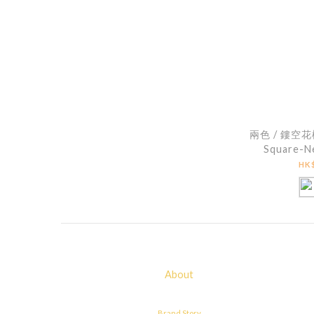
兩色 / 鏤空
Square-Ne
Pleated
HK$
About
Brand Story