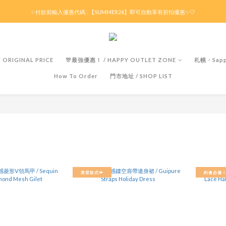
滿HK$299京東免運 / 折後滿HK$599港澳順豐免運🚚每天3pm前下單現貨最快即日出貨！
✨付款前輸入優惠代碼 : 【SUMMER26】即可自動享有折扣優惠✨🤍
滿HK$299京東免運 / 折後滿HK$599港澳順豐免運🚚每天3pm前下單現貨最快即日出貨！
ORIGINAL PRICE
🎊最強優惠！ / HAPPY OUTLET ZONE
札幌・Sapp
How To Order
門市地址 / SHOP LIST
6
美背款式🪽
約會必備