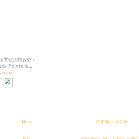
花樣方領摺褶背心 /
ck Pointelle
 Tiered Top
318.00
Help
門市地址 STORE
FAQ
啟德零售館2, 1樓M2-117號舖【旗艦