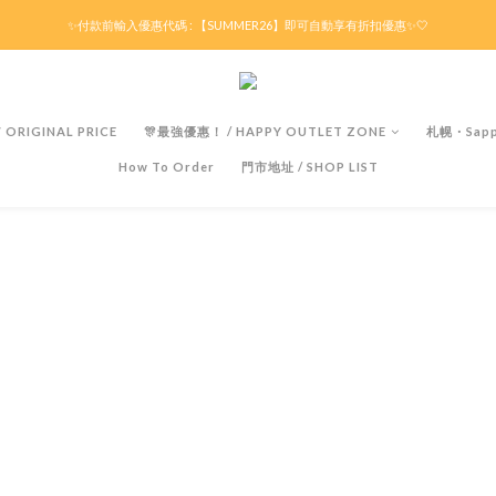
滿HK$299京東免運 / 折後滿HK$599港澳順豐免運🚚每天3pm前下單現貨最快即日出貨！
✨付款前輸入優惠代碼 : 【SUMMER26】即可自動享有折扣優惠✨🤍
滿HK$299京東免運 / 折後滿HK$599港澳順豐免運🚚每天3pm前下單現貨最快即日出貨！
ORIGINAL PRICE
🎊最強優惠！ / HAPPY OUTLET ZONE
札幌・Sapp
How To Order
門市地址 / SHOP LIST