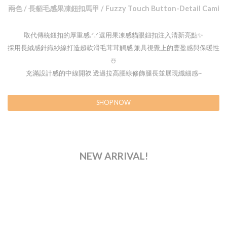
兩色 / 長貂毛感果凍鈕扣馬甲 / Fuzzy Touch Button-Detail Cami
取代傳統鈕扣的厚重感.ᐟ.ᐟ選用果凍感貓眼鈕扣注入清新亮點✨
採用長絨感針織紗線打造超軟滑毛茸茸觸感 兼具視覺上的豐盈感與保暖性
☃️
充滿設計感的中線開衩 透過拉高腰線修飾腿長並展現纖細感~
SHOP NOW
NEW ARRIVAL!