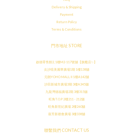
Delivery & Shipping
Payment
Return Policy
Terms & Conditions
門市地址 STORE
啟德零售館2, 1樓M2-117號舖【旗艦店✨】
尖沙咀美麗華廣場1期 1樓138舖
元朗YOHO MALL II 1樓A142舖
沙田新城市廣場3期 3樓A345舖
九龍灣德福廣場2期 3樓315舖
旺角T.O.P 2樓211 - 212舖
旺角新世紀廣場 2樓260舖
葵芳新都會廣場 3樓338舖
聯繫我們 CONTACT US