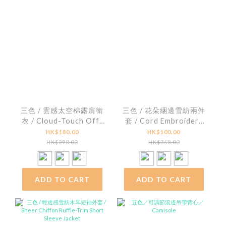
三色 / 雲感太空棉露肩衛
三色 / 花朵綑邊雪紡兩件
衣 / Cloud-Touch Off-
套 / Cord Embroidery
Shoulder Sweatshirt
Chiffon Cami and
HK$180.00
HK$100.00
Jacket
HK$298.00
HK$368.00
ADD TO CART
ADD TO CART