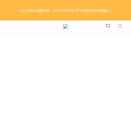
限時折後滿HK$299京東免運 / 折後滿HK$599港澳順豐免運🚚每天3pm前下單現貨最
✨付款前輸入優惠代碼 : 【SUMMER26】即可自動享有折扣優惠✨🤍
快即日出貨！＊假日除外
限時折後滿HK$299京東免運 / 折後滿HK$599港澳順豐免運🚚每天3pm前下單現貨最
快即日出貨！＊假日除外