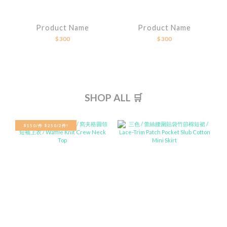
Product Name
Product Name
$300
$300
SHOP ALL 🛒
$150/件 $250/2件!