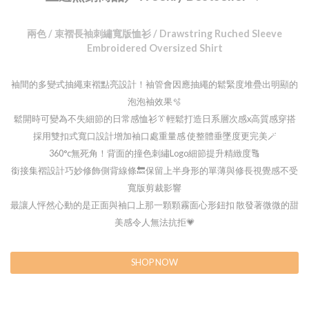
兩色 / 束褶長袖刺繡寬版恤衫 / Drawstring Ruched Sleeve
Embroidered Oversized Shirt
袖間的多變式抽繩束褶點亮設計！袖管會因應抽繩的鬆緊度堆疊出明顯的
泡泡袖效果🫧
鬆開時可變為不失細節的日常感恤衫👔輕鬆打造日系層次感x高質感穿搭
採用雙扣式寬口設計增加袖口處重量感 使整體垂墜度更完美🪄
360°c無死角！背面的撞色刺繡Logo細節提升精緻度🔠
銜接集褶設計巧妙修飾側背線條🔙保留上半身形的單薄與修長視覺感不受
寬版剪裁影響
最讓人怦然心動的是正面與袖口上那一顆顆霧面心形鈕扣 散發著微微的甜
美感令人無法抗拒💗
SHOP NOW