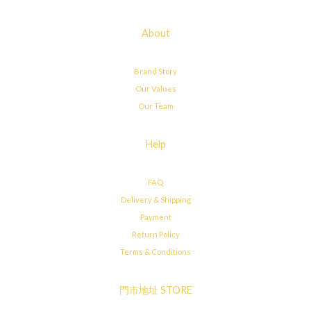
About
Brand Story
Our Values
Our Team
Help
FAQ
Delivery & Shipping
Payment
Return Policy
Terms & Conditions
門市地址 STORE