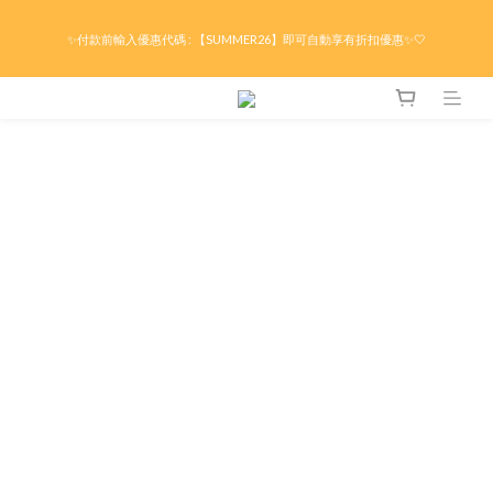
限時折後滿HK$299京東免運 / 折後滿HK$599港澳順豐免運🚚每天3pm前下單現貨最
✨付款前輸入優惠代碼 : 【SUMMER26】即可自動享有折扣優惠✨🤍
快即日出貨！＊假日除外
限時折後滿HK$299京東免運 / 折後滿HK$599港澳順豐免運🚚每天3pm前下單現貨最
快即日出貨！＊假日除外