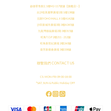
啟德零售館2, 1樓M2-117號舖【旗艦店✨】
尖沙咀美麗華廣場1期 1樓138舖
元朗YOHO MALL II 1樓A142舖
沙田新城市廣場3期 3樓A345舖
九龍灣德福廣場2期 3樓315舖
旺角T.O.P 2樓211 - 212舖
旺角新世紀廣場 2樓260舖
葵芳新都會廣場 3樓338舖
聯繫我們 CONTACT US
CS: MON-FRI 09:00-18:00
*SAT, SUN & Public Holiday OFF