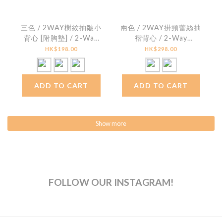
三色 / 2WAY樹紋抽皺小
兩色 / 2WAY掛頸蕾絲抽
背心 [附胸墊] / 2-Way
褶背心 / 2-Way
Crinkled Smocked Bra
Textured Lace Ruched
HK$198.00
HK$298.00
Top [With Bra Pads]
Halter Top
ADD TO CART
ADD TO CART
Show more
FOLLOW OUR INSTAGRAM!