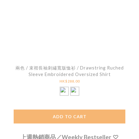
兩色 / 束褶長袖刺繡寬版恤衫 / Drawstring Ruched
Sleeve Embroidered Oversized Shirt
HK$288.00
ADD TO CART
上週熱銷商品／Weekly Bestseller ♡