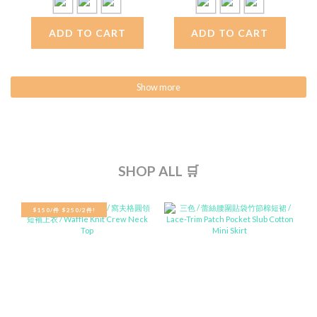
ADD TO CART
ADD TO CART
Show more
SHOP ALL 🛒
$150/件 $250/2件!