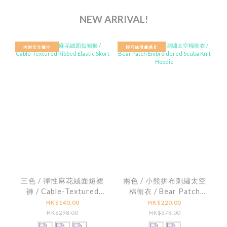
NEW ARRIVAL!
內附安全褲♡
輕巧絲滑膚感🥛
三色 / 彈性麻花絨面短裙
兩色 / 小熊拼布刺繡太空
褲 / Cable-Textured
棉衛衣 / Bear Patch
Ribbed Elastic Skort
Embroidered Scuba
HK$140.00
HK$220.00
Knit Hoodie
HK$298.00
HK$378.00