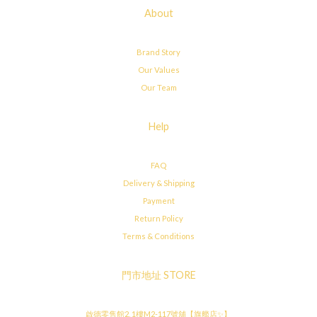
About
Brand Story
Our Values
Our Team
Help
FAQ
Delivery & Shipping
Payment
Return Policy
Terms & Conditions
門市地址 STORE
啟德零售館2, 1樓M2-117號舖【旗艦店✨】