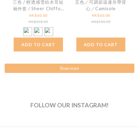
三色 / 輕透感雪紡木耳短
五色／可調節滾邊吊帶背
袖外套 / Sheer Chiffon
心／Camisole
Ruffle-Trim Short
HK$60.00
HK$60.00
Sleeve Jacket
HK$318.00
HK$148.00
ADD TO CART
ADD TO CART
Show more
FOLLOW OUR INSTAGRAM!