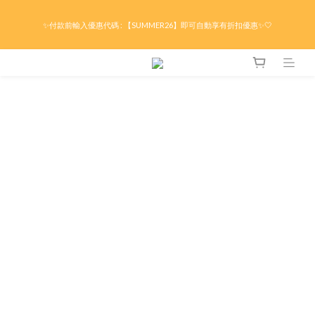
限時折後滿HK$299京東免運 / 折後滿HK$599港澳順豐免運🚚每天3pm前下單現貨最
✨付款前輸入優惠代碼 : 【SUMMER26】即可自動享有折扣優惠✨🤍
快即日出貨！＊假日除外
限時折後滿HK$299京東免運 / 折後滿HK$599港澳順豐免運🚚每天3pm前下單現貨最
快即日出貨！＊假日除外