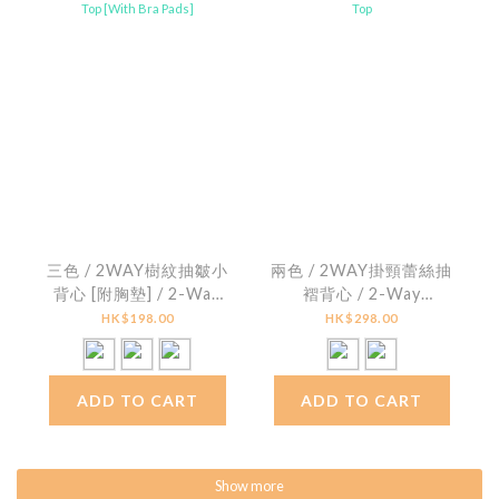
三色 / 2WAY樹紋抽皺小
兩色 / 2WAY掛頸蕾絲抽
背心 [附胸墊] / 2-Way
褶背心 / 2-Way
Crinkled Smocked Bra
Textured Lace Ruched
HK$198.00
HK$298.00
Top [With Bra Pads]
Halter Top
ADD TO CART
ADD TO CART
Show more