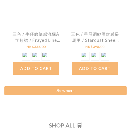
三色 / 牛仔線條感流蘇A
三色 / 星屑網紗層次感長
字短裙 / Frayed Line
馬甲 / Stardust Sheer
Denim A-Line Mini
Tiered Longline Cami
HK$338.00
HK$398.00
Skirt
ADD TO CART
ADD TO CART
Show more
SHOP ALL 🛒