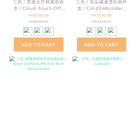
三色 / 雲感太空棉露肩衛
三色 / 花朵綑邊雪紡兩件
衣 / Cloud-Touch Off-
套 / Cord Embroidery
Shoulder Sweatshirt
Chiffon Cami and
HK$180.00
HK$100.00
Jacket
HK$298.00
HK$368.00
ADD TO CART
ADD TO CART