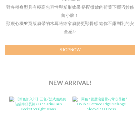
對各種身型具有極高包容性與塑形效果 搭配微放的荷葉下擺巧妙修
飾小腹！
顯瘦心機💖寬版肩帶的木耳邊縮窄肩膀更顯骨感 給你不露副乳的安
全感✨
SHOP NOW
NEW ARRIVAL!